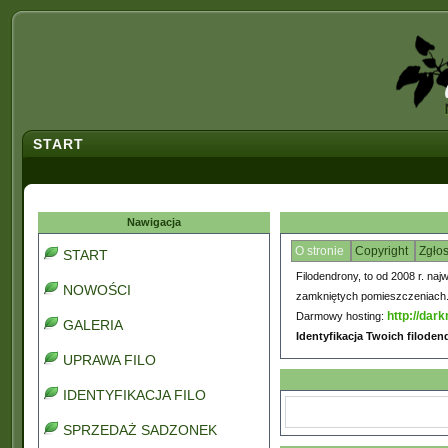
START
Nawigacja
O stronie
Copyright
Zgło
START
Filodendrony, to od 2008 r. naj
NOWOŚCI
zamkniętych pomieszczeniach. C
http://dark
Darmowy hosting:
GALERIA
Identyfikacja Twoich filode
UPRAWA FILO
IDENTYFIKACJA FILO
SPRZEDAŻ SADZONEK