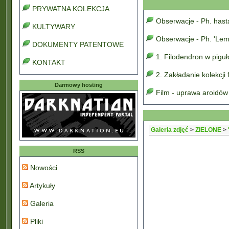
PRYWATNA KOLEKCJA
Obserwacje - Ph. has
KULTYWARY
Obserwacje - Ph. 'Lem
DOKUMENTY PATENTOWE
1. Filodendron w pigu
KONTAKT
2. Zakładanie kolekcji
Darmowy hosting
Film - uprawa aroidów
Galeria zdjęć
>
ZIELONE
>
RSS
Nowości
Artykuły
Galeria
Pliki