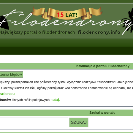
Informacje o portalu Filodendrony
szenia błędów
większy, polski portal on-line poświęcony tylko i wyłącznie rodzajowi
Philodendron
. Jako jedne
iekawy kształt ich liści, ogólny pokrój oraz wszechstronne zastosowanie są cechami, dla k
nation.eu
tutaj.
ndronów
i innych roślin pokojowych:
Szukaj w portalu