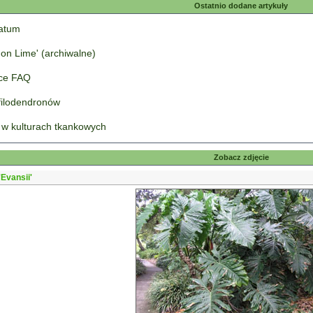
Ostatnio dodane artykuły
tatum
on Lime' (archiwalne)
łce FAQ
 filodendronów
 w kulturach tkankowych
Zobacz zdjęcie
'Evansii'