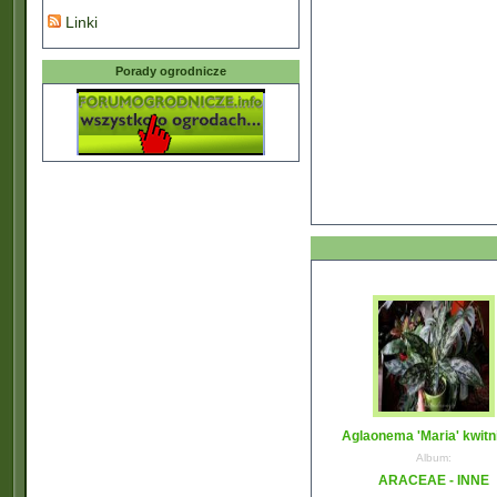
Linki
Porady ogrodnicze
Aglaonema 'Maria' kwitn
Album:
ARACEAE - INNE