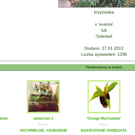
krzyżówka
x 'evansii'
lub
'Soledad'
Dodano: 27.01.2012
Liczba wyświetleń: 1296
Filodendrony w Galerii
ienie
akwarium 2
'Orange Marmalade'
Album:
Album:
ARCHIWALNE: AKWARIUM
NAKRAPIANE VARIEGATA