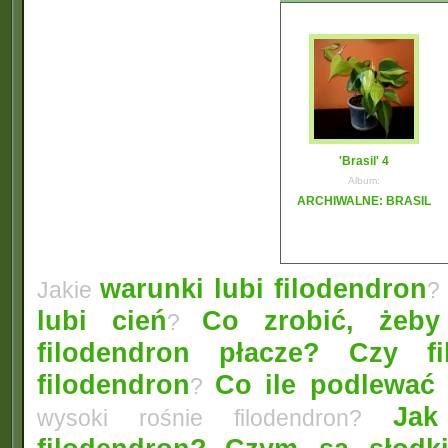
'Brasil' 4
Album:
ARCHIWALNE: BRASIL
warunki lubi filodendron
Jakie
?
lubi cień
Co zrobić, żeby
?
filodendron płacze? Czy fi
filodendron
Co ile podlewać 
?
Jak
wysoki rośnie filodendron?