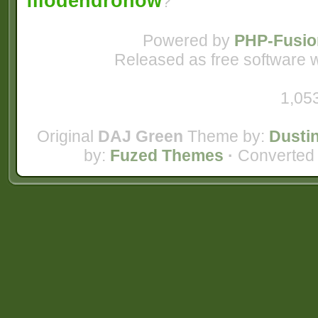
filodendronów
?
Powered by
PHP-Fusio
Released as free software 
1,05
Original
DAJ Green
Theme by:
Dustin
by:
Fuzed Themes
·
Converted 