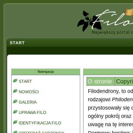
START
Nawigacja
O stronie
Copyr
START
Filodendrony, to od
NOWOŚCI
rodzajowi
Philoden
GALERIA
przystosowały się 
UPRAWA FILO
ogólny pokrój oraz
IDENTYFIKACJA FILO
uwagę na tę interes
Darmowy hosting: