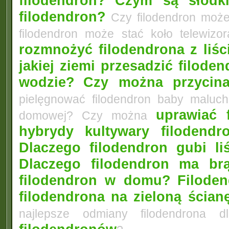
filodendron?
Czym są słodki
filodendron?
Czy filodendron moż
filodendron może stać koło telewi
rozmnożyć filodendrona z liśc
jakiej ziemi przesadzić filode
wodzie?
Czy można przycina
pielęgnować filodendron baby malu
uprawiać 
domowej? Czy można
hybrydy kultywary filodend
Dlaczego filodendron gubi li
Dlaczego filodendron ma br
filodendron w domu?
Filode
filodendrona na zieloną ścian
najlepsze odmiany filodendrona