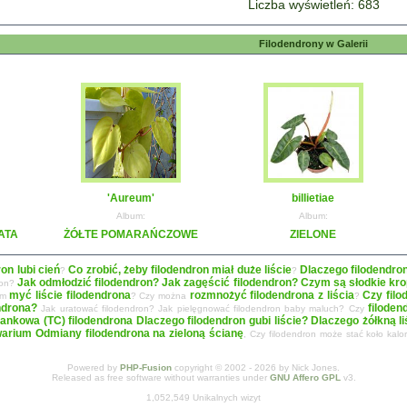
Liczba wyświetleń: 683
Filodendrony w Galerii
'Aureum'
billietiae
Album:
Album:
ATA
ŻÓŁTE POMARAŃCZOWE
ZIELONE
ron lubi cień
Co zrobić, żeby filodendron miał duże liście
Dlaczego filodendro
?
?
Jak odmłodzić filodendron? Jak zagęścić filodendron?
Czym są słodkie krop
ron?
myć liście filodendrona
rozmnożyć filodendrona z liścia
Czy filo
zym
? Czy można
?
ndrona?
filoden
Jak uratować filodendron? Jak pielęgnować filodendron baby maluch? Czy
ankowa (TC) filodendrona
Dlaczego filodendron gubi liście? Dlaczego żółkną 
warium
Odmiany filodendrona na zieloną ścianę
, Czy filodendron może stać koło kal
Powered by
PHP-Fusion
copyright © 2002 - 2026 by Nick Jones.
Released as free software without warranties under
GNU Affero GPL
v3.
1,052,549 Unikalnych wizyt