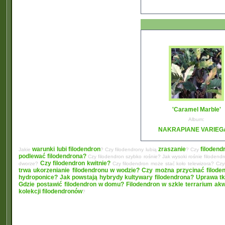
'Caramel Marble'
Album:
NAKRAPIANE VARIEG
warunki lubi filodendron
zraszanie
filodend
Jakie
? Czy filodendrony lubią
? Czy
podlewać filodendrona?
Czy filodendron szybko rośnie? Jak wysoki rośnie filodend
Czy filodendron kwitnie?
dworze?
Czy filodendron może stać koło telewizora? C
trwa ukorzenianie filodendronu w wodzie?
Czy można przycinać filode
hydroponice?
Jak powstają hybrydy kultywary filodendrona? Uprawa tk
Gdzie postawić filodendron w domu?
Filodendron w szkle terrarium ak
kolekcji filodendronów
?