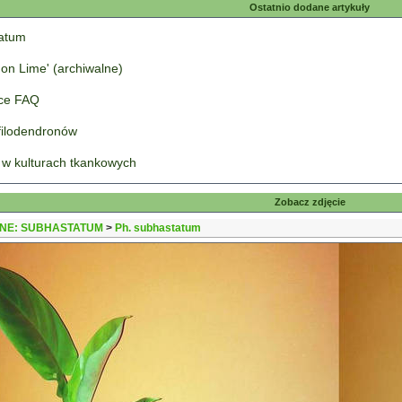
Ostatnio dodane artykuły
tatum
on Lime' (archiwalne)
łce FAQ
 filodendronów
 w kulturach tkankowych
Zobacz zdjęcie
NE: SUBHASTATUM
>
Ph. subhastatum