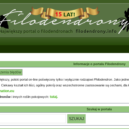
Informacje o portalu Filodendrony
szenia błędów
większy, polski portal on-line poświęcony tylko i wyłącznie rodzajowi
Philodendron
. Jako jedne
iekawy kształt ich liści, ogólny pokrój oraz wszechstronne zastosowanie są cechami, dla k
nation.eu
tutaj.
ndronów
i innych roślin pokojowych:
Szukaj w portalu