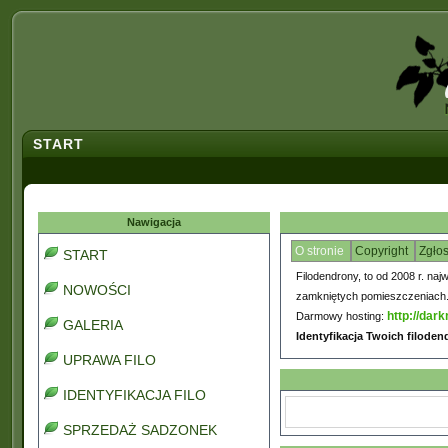
START
Nawigacja
O stronie
Copyright
Zgło
START
Filodendrony, to od 2008 r. naj
NOWOŚCI
zamkniętych pomieszczeniach. C
http://dark
Darmowy hosting:
GALERIA
Identyfikacja Twoich filode
UPRAWA FILO
IDENTYFIKACJA FILO
SPRZEDAŻ SADZONEK