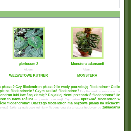
gloriosum 2
Monstera adansonii
Album:
Album:
WELWETOWE KUTNER
MONSTERA
n płacze? Czy filodendron płacze?
Ile wody potrzebuję filodendron
Co ile
?
le na filodendronie?
Czym zasilać filodendron?
Czy filodendron może stać na
dendron lubi kwaśną ziemię? Do jakiej ziemi przesadzić filodendrona?
Ile
dron to łatwa roślina
uprawiać filodendron w
w uprawie domowej? Czy można
liście filodendrona? Dlaczego filodendron ma brązowe plamy na liściach?
zakładania
oryfera? Jakie są najlepsze odmiany filodendrona dla amatora hobbysty do