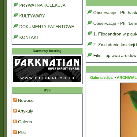
PRYWATNA KOLEKCJA
Obserwacje - Ph. has
KULTYWARY
Obserwacje - Ph. 'Lem
DOKUMENTY PATENTOWE
1. Filodendron w pigu
KONTAKT
2. Zakładanie kolekcji
Darmowy hosting
Film - uprawa aroidów
Galeria zdjęć
>
ARCHIWAL
RSS
Nowości
Artykuły
Galeria
Pliki