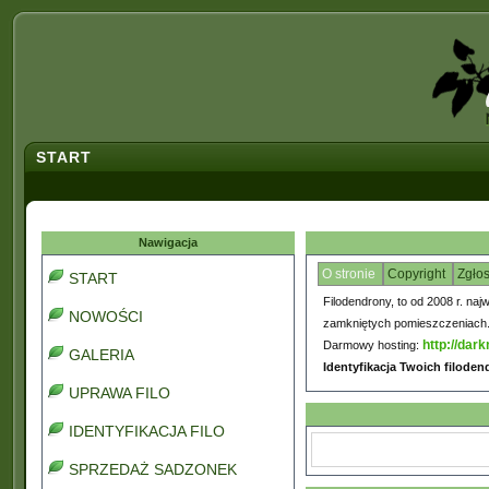
START
Nawigacja
O stronie
Copyright
Zgło
START
Filodendrony, to od 2008 r. naj
NOWOŚCI
zamkniętych pomieszczeniach. C
http://dark
Darmowy hosting:
GALERIA
Identyfikacja Twoich filode
UPRAWA FILO
IDENTYFIKACJA FILO
SPRZEDAŻ SADZONEK