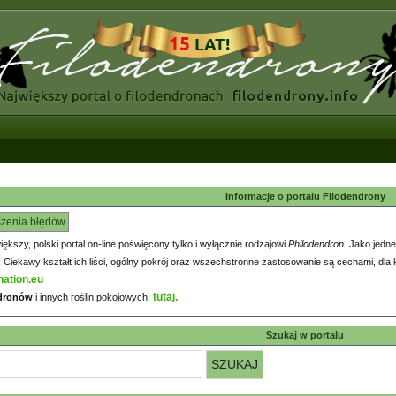
Informacje o portalu Filodendrony
szenia błędów
większy, polski portal on-line poświęcony tylko i wyłącznie rodzajowi
Philodendron
. Jako jedne
iekawy kształt ich liści, ogólny pokrój oraz wszechstronne zastosowanie są cechami, dla k
nation.eu
tutaj.
ndronów
i innych roślin pokojowych:
Szukaj w portalu