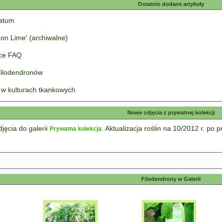
Ostatnio dodane artykuły
tatum
on Lime' (archiwalne)
łce FAQ
 filodendronów
 w kulturach tkankowych
Nowe zdjęcia z prywatnej kolekcji
ęcia do galerii
. Aktualizacja roślin na 10/2012 r. po
Prywatna kolekcja
Filodendrony w Galerii