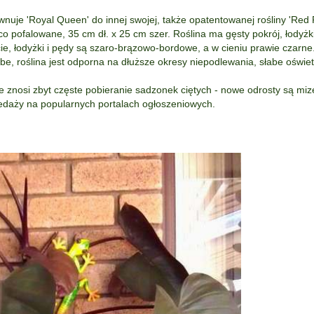
nuje 'Royal Queen' do innej swojej, także opatentowanej rośliny 'Red Pr
co pofalowane, 35 cm dł. x 25 cm szer. Roślina ma gęsty pokrój, łodyż
cie, łodyżki i pędy są szaro-brązowo-bordowe, a w cieniu prawie czarne.
be, roślina jest odporna na dłuższe okresy niepodlewania, słabe oświet
e znosi zbyt częste pobieranie sadzonek ciętych - nowe odrosty są mizer
zedaży na popularnych portalach ogłoszeniowych.