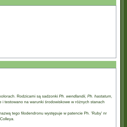
 kolorach. Rodzicami są sadzonki
Ph. wendlandii, Ph. hastatum,
e i testowano na warunki środowiskowe w różnych stanach
nazwą tego filodendronu występuje w patencie Ph. 'Ruby' nr
Colleya.