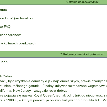
Ostatnio dodane artykuły
tatum
on Lime' (archiwalne)
łce FAQ
 filodendronów
 w kulturach tkankowych
2. Kultywary - rodzice i potomstwo
ueen'
McColley
acji, było uzyskanie odmiany o jak najciemniejszych, prawie czarnych
be
i nieokreślonego gatunku. Finalny kultywar rozmnażano wegetatywni
California, New Jersey - wszędzie rosła dobrze.
ie pojawia się nazwa 'Royal Queen', jednak odnośnik do niego wraz z 
 z 1988 r., w którym porównuje on swój kultywar do produktu R.H. Mc