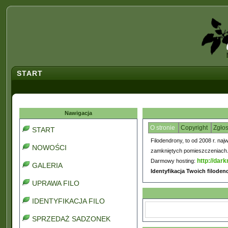
START
Nawigacja
O stronie
Copyright
Zgło
START
Filodendrony, to od 2008 r. naj
NOWOŚCI
zamkniętych pomieszczeniach. C
http://dark
Darmowy hosting:
GALERIA
Identyfikacja Twoich filode
UPRAWA FILO
IDENTYFIKACJA FILO
SPRZEDAŻ SADZONEK