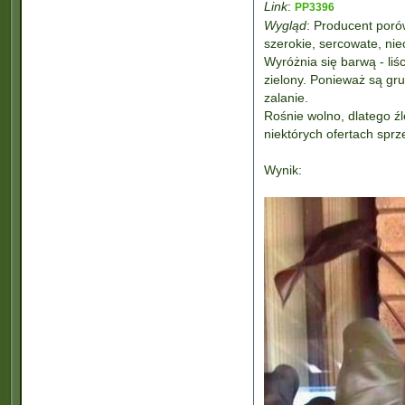
Link
:
PP3396
Wygląd
: Producent porów
szerokie, sercowate, nie
Wyróżnia się barwą - liś
zielony. Ponieważ są gru
zalanie.
Rośnie wolno, dlatego źl
niektórych ofertach spr
Wynik: