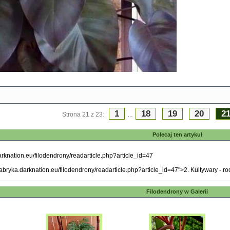
1
18
19
20
2
Strona 21 z 23:
...
Polecaj ten artykuł
Filodendrony w Galerii