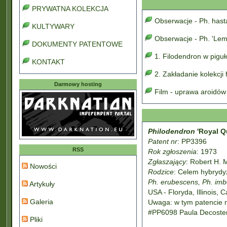
PRYWATNA KOLEKCJA
Obserwacje - Ph. has
KULTYWARY
Obserwacje - Ph. 'Lem
DOKUMENTY PATENTOWE
1. Filodendron w pigu
KONTAKT
2. Zakładanie kolekcji
Darmowy hosting
Film - uprawa aroidów
Philodendron
'Royal Q
Patent nr
: PP3396
RSS
Rok zgłoszenia
: 1973
Zgłaszający
: Robert H. 
Nowości
Rodzice
: Celem hybrydyz
Ph. erubescens, Ph. im
Artykuły
USA - Floryda, Illinois, 
Galeria
Uwaga: w tym patencie n
#PP6098 Paula Decostera
Pliki