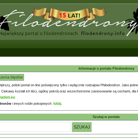
Informacje o portalu Filodendrony
szenia błędów
większy, polski portal on-line poświęcony tylko i wyłącznie rodzajowi
Philodendron
. Jako jedne
iekawy kształt ich liści, ogólny pokrój oraz wszechstronne zastosowanie są cechami, dla k
nation.eu
tutaj.
ndronów
i innych roślin pokojowych:
Szukaj w portalu