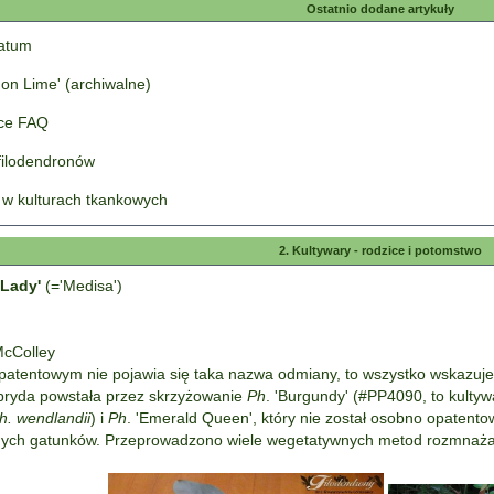
Ostatnio dodane artykuły
tatum
on Lime' (archiwalne)
łce FAQ
 filodendronów
 w kulturach tkankowych
2. Kultywary - rodzice i potomstwo
 Lady'
(='Medisa')
McColley
patentowym nie pojawia się taka nazwa odmiany, to wszystko wskazuje
ryda powstała przez skrzyżowanie
Ph
. 'Burgundy' (#PP4090, to kulty
h. wendlandii
) i
Ph
. 'Emerald Queen', który nie został osobno opatento
nych gatunków. Przeprowadzono wiele wegetatywnych metod rozmnażani