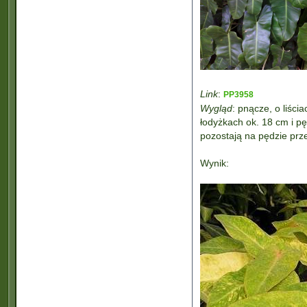
Link
:
PP3958
Wygląd
: pnącze, o liści
łodyżkach ok. 18 cm i pę
pozostają na pędzie prz
Wynik: