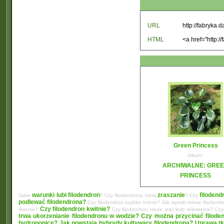
URL
HTML
Green Princess
Album:
ARCHIWALNE: GRE
PRINCESS
warunki lubi filodendron
zraszanie
filodend
Jakie
? Czy filodendrony lubią
? Czy
podlewać filodendrona?
Czy filodendron szybko rośnie? Jak wysoki rośnie filodend
Czy filodendron kwitnie?
dworze?
Czy filodendron może stać koło telewizora? C
trwa ukorzenianie filodendronu w wodzie?
Czy można przycinać filode
hydroponice?
Jak powstają hybrydy kultywary filodendrona? Uprawa tk