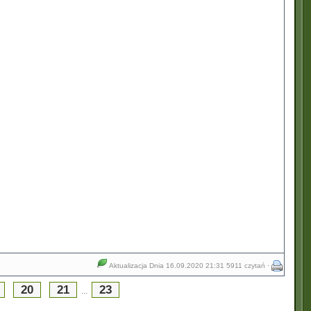
Aktualizacja Dnia 16.09.2020 21:31
5911 czytań ·
20
21
23
...