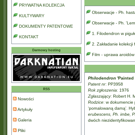
PRYWATNA KOLEKCJA
Obserwacje - Ph. has
KULTYWARY
Obserwacje - Ph. 'Lem
DOKUMENTY PATENTOWE
1. Filodendron w pigu
KONTAKT
2. Zakładanie kolekcji
Darmowy hosting
Film - uprawa aroidów
Philodendron
'Painted
Patent nr
: PP3958
RSS
Rok zgłoszenia
: 1976
Zgłaszający
: Robert H. 
Nowości
Rodzice
: w dokumencie 
‘pomalowaną damą’. Hyb
Artykuły
erubescens, Ph. imbe, P
Galeria
dwóch niezidentyfikowa
Pliki