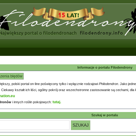
Informacje o portalu Filodendrony
szenia błędów
większy, polski portal on-line poświęcony tylko i wyłącznie rodzajowi
Philodendron
. Jako jedne
iekawy kształt ich liści, ogólny pokrój oraz wszechstronne zastosowanie są cechami, dla k
nation.eu
tutaj.
ndronów
i innych roślin pokojowych:
Szukaj w portalu