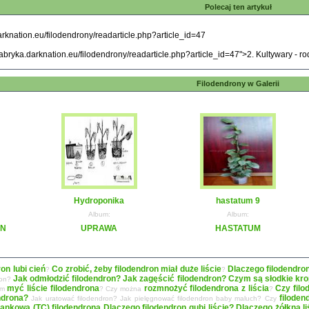
Polecaj ten artykuł
Filodendrony w Galerii
Hydroponika
hastatum 9
Album:
Album:
EN
UPRAWA
HASTATUM
ron lubi cień
Co zrobić, żeby filodendron miał duże liście
Dlaczego filodendro
?
?
Jak odmłodzić filodendron? Jak zagęścić filodendron?
Czym są słodkie krop
ron?
myć liście filodendrona
rozmnożyć filodendrona z liścia
Czy filo
zym
? Czy można
?
ndrona?
filoden
Jak uratować filodendron? Jak pielęgnować filodendron baby maluch? Czy
ankowa (TC) filodendrona
Dlaczego filodendron gubi liście? Dlaczego żółkną 