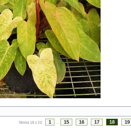
1
15
16
17
18
19
Strona 18 z 23:
...