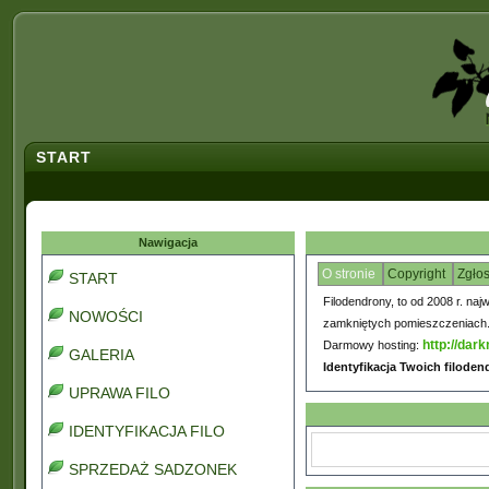
START
Nawigacja
O stronie
Copyright
Zgło
START
Filodendrony, to od 2008 r. naj
NOWOŚCI
zamkniętych pomieszczeniach. C
http://dark
Darmowy hosting:
GALERIA
Identyfikacja Twoich filode
UPRAWA FILO
IDENTYFIKACJA FILO
SPRZEDAŻ SADZONEK