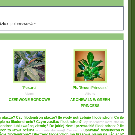
'Pesaru'
Ph. 'Green Princess'
Album:
Album:
CZERWONE BORDOWE
ARCHIWALNE: GREEN
PRINCESS
n płacze? Czy filodendron płacze?
Ile wody potrzebuję filodendron
Co ile
?
le na filodendronie?
Czym zasilać filodendron?
Czy filodendron może stać na
dendron lubi kwaśną ziemię? Do jakiej ziemi przesadzić filodendrona?
Ile
dron to łatwa roślina
uprawiać filodendron w
w uprawie domowej? Czy można
liście filodendrona? Dlaczego filodendron ma brązowe plamy na liściach?