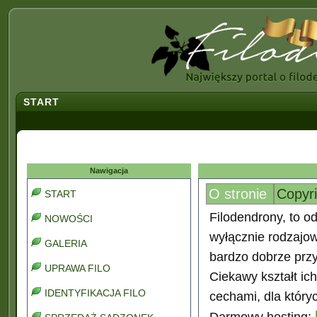
START
Nawigacja
O stronie
Copyr
START
Filodendrony, to od
NOWOŚCI
wyłącznie rodzajo
GALERIA
bardzo dobrze prz
UPRAWA FILO
Ciekawy kształt ic
IDENTYFIKACJA FILO
cechami, dla który
Darmowy hosting: