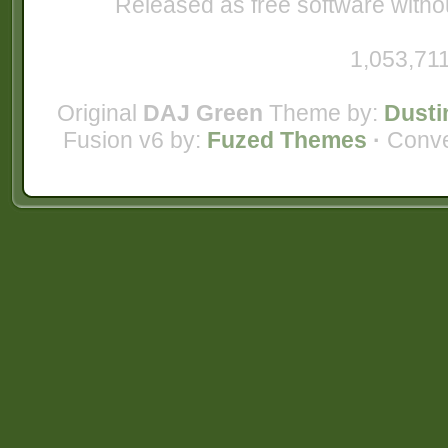
Released as free software witho
1,053,711
Original
DAJ Green
Theme by:
Dusti
Fusion v6 by:
Fuzed Themes
·
Conve