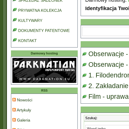
SPRZEDAŻ SADZONEK
Identyfikacja Two
PRYWATNA KOLEKCJA
KULTYWARY
DOKUMENTY PATENTOWE
KONTAKT
Obserwacje -
Darmowy hosting
Obserwacje - 
1. Filodendro
2. Zakładanie
RSS
Film - upraw
Nowości
Artykuły
Szukaj:
Galeria