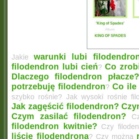
'King of Spades'
Album:
KING OF SPADES
warunki lubi filodendro
Jakie
filodendron lubi cień
Co zrobi
?
Dlaczego filodendron płacze
potrzebuję filodendron
Co ile
?
szybko rośnie? Jak wysoki rośnie fi
Jak zagęścić filodendron?
Czym
Czym zasilać filodendron?
Czy
filodendron kwitnie?
Czy filode
liście filodendrona
? Czy można