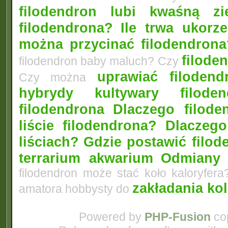
filodendron lubi kwaśną zi
filodendrona?
Ile trwa ukorz
można przycinać filodendrona
filoden
filodendron baby maluch? Czy
uprawiać filoden
Czy można
hybrydy kultywary filod
filodendrona
Dlaczego filode
liście filodendrona? Dlacze
liściach?
Gdzie postawić filo
terrarium akwarium
Odmiany 
filodendron może stać koło kaloryfera
zakładania ko
amatora hobbysty do
Powered by
PHP-Fusion
cop