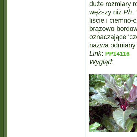
duże rozmiary r
węższy niż
Ph
.
liście i ciemno-
brązowo-bordow
oznaczające 'cze
nazwa odmiany t
Link
:
PP14116
Wygląd
: