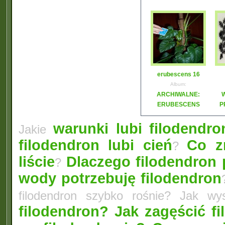
erubescens 16
Album:
ARCHIWALNE:
ERUBESCENS
P
warunki lubi filodendro
Jakie
filodendron lubi cień
Co z
?
liście
Dlaczego filodendron 
?
wody potrzebuję filodendron
filodendron szybko rośnie? Jak wy
filodendron? Jak zagęścić f