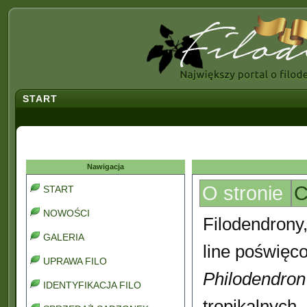
START
Nawigacja
O stronie
C
START
NOWOŚCI
Filodendrony,
GALERIA
line poświęco
UPRAWA FILO
Philodendron
IDENTYFIKACJA FILO
tropikalnych,