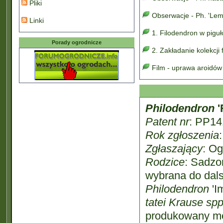
Pliki
Obserwacje - Ph. 'Lem
Linki
1. Filodendron w pigu
Porady ogrodnicze
2. Zakładanie kolekcji
Film - uprawa aroidów
Philodendron
'
Patent nr
: PP14
Rok zgłoszenia
Zgłaszający
: Og
Rodzice
: Sadzo
wybrana do dals
Philodendron
'I
tatei Krause sp
produkowany me