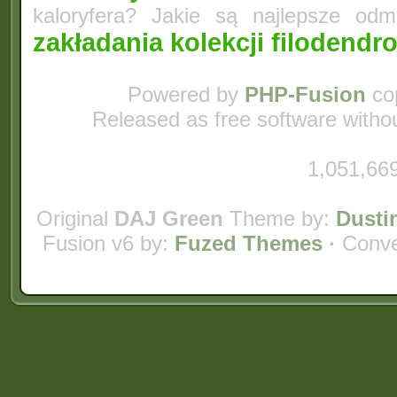
kaloryfera? Jakie są najlepsze odm
zakładania kolekcji filodend
Powered by
PHP-Fusion
cop
Released as free software witho
1,051,669
Original
DAJ Green
Theme by:
Dusti
Fusion v6 by:
Fuzed Themes
·
Conve