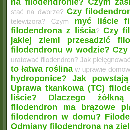
na filodendronie?
Czym zasi
Czy filodendro
stać na dworze?
myć liście f
telewizora? Czym
filodendrona z liścia
Czy f
?
jakiej ziemi przesadzić fil
filodendronu w wodzie?
Czy
uratować filodendron? Jak pielęgnowa
to łatwa roślina
w uprawie domow
hydroponice?
Jak powstają
Uprawa tkankowa (TC) filod
liście? Dlaczego żółkną 
filodendron ma brązowe pl
filodendron w domu?
Filod
Odmiany filodendrona na zie