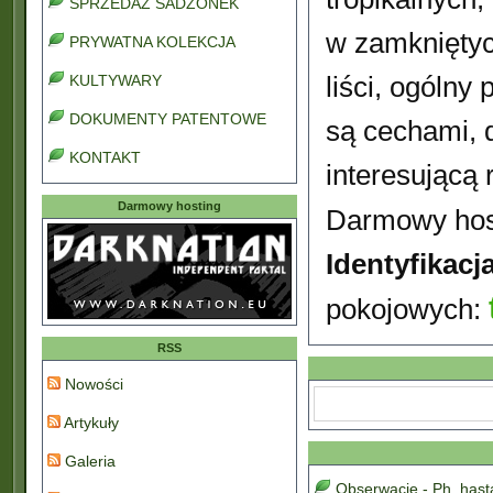
SPRZEDAŻ SADZONEK
w zamkniętyc
PRYWATNA KOLEKCJA
liści, ogólny
KULTYWARY
DOKUMENTY PATENTOWE
są cechami, 
KONTAKT
interesującą r
Darmowy hosting
Darmowy hos
Identyfikac
pokojowych:
RSS
Nowości
Artykuły
Galeria
Obserwacje - Ph. has