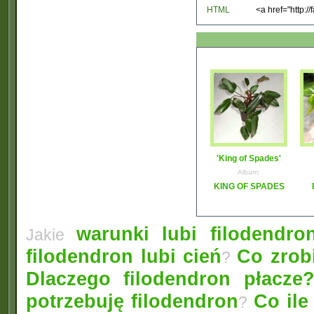
HTML
'King of Spades'
Album:
KING OF SPADES
warunki lubi filodendro
Jakie
filodendron lubi cień
Co zrobi
?
Dlaczego filodendron płacze
potrzebuję filodendron
Co ile
?