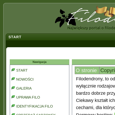
START
Nawigacja
O stronie
Copyr
START
Filodendrony, to od
NOWOŚCI
wyłącznie rodzajo
GALERIA
bardzo dobrze prz
UPRAWA FILO
Ciekawy kształt ic
IDENTYFIKACJA FILO
cechami, dla który
Darmowy hosting: