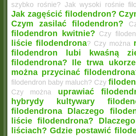
szybko rośnie? Jak wysoki rośnie fi
Jak zagęścić filodendron?
Czym
Czym zasilać filodendron?
Czy
filodendron kwitnie?
Czy filode
liście filodendrona
? Czy można
filodendron lubi kwaśną zi
filodendrona?
Ile trwa ukorz
można przycinać filodendrona
filoden
filodendron baby maluch? Czy
uprawiać filoden
Czy można
hybrydy kultywary filod
filodendrona
Dlaczego filode
liście filodendrona? Dlacze
liściach?
Gdzie postawić filo