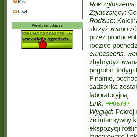
Pliki
Rok zgłoszenia
Zgłaszający
: C
Linki
Rodzice
: Kolej
Porady ogrodnicze
skrzyżowano żół
przez producent
rodzice pochodz
erubescens, wen
zhybrydyzowan
pogrubić łodygi 
Finalnie, pocho
sadzonka zosta
laboratoryjną.
Link
:
PP06797
Wygląd
: Pokrój
że intensywny k
ekspozycji rośli
lancetowate i n