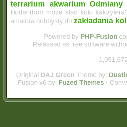
terrarium akwarium
Odmiany 
filodendron może stać koło kaloryfera
zakładania ko
amatora hobbysty do
Powered by
PHP-Fusion
cop
Released as free software witho
1,051,672
Original
DAJ Green
Theme by:
Dusti
Fusion v6 by:
Fuzed Themes
·
Conve