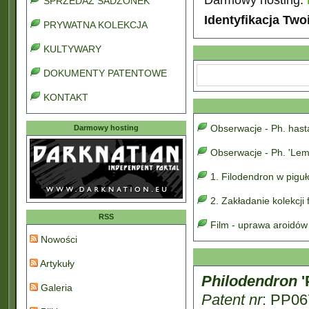
SPRZEDAŻ SADZONEK
Identyfikacja Two
PRYWATNA KOLEKCJA
KULTYWARY
DOKUMENTY PATENTOWE
KONTAKT
Obserwacje - Ph. has
Darmowy hosting
Obserwacje - Ph. 'Lem
1. Filodendron w pigu
2. Zakładanie kolekcji
RSS
Film - uprawa aroidów
Nowości
Artykuły
Philodendron
'
Galeria
Patent nr
: PP06