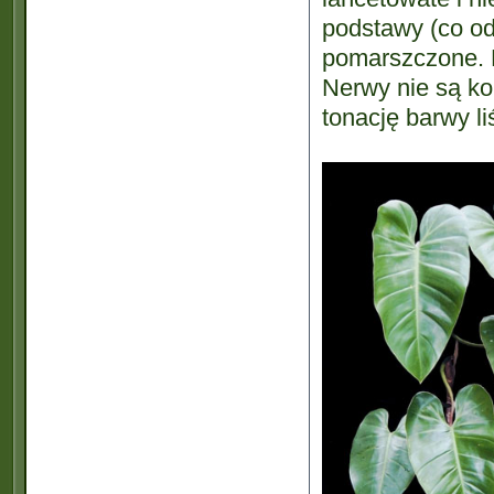
podstawy (co od
pomarszczone. M
Nerwy nie są ko
tonację barwy li