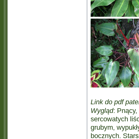
Link do pdf pate
Wygląd
: Pnący,
sercowatych liś
grubym, wypukł
bocznych. Starsz