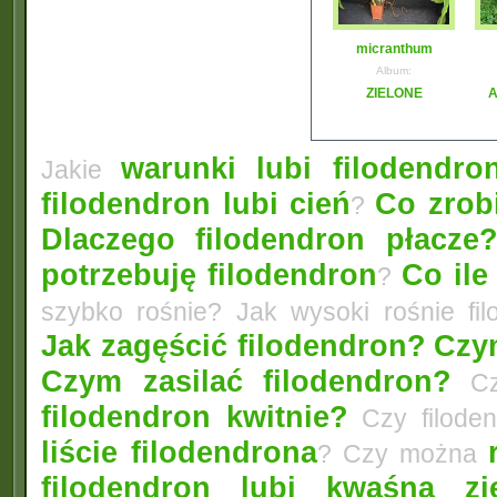
micranthum
Album:
ZIELONE
A
warunki lubi filodendro
Jakie
filodendron lubi cień
Co zrobi
?
Dlaczego filodendron płacze
potrzebuję filodendron
Co ile
?
szybko rośnie? Jak wysoki rośnie fi
Jak zagęścić filodendron?
Czym
Czym zasilać filodendron?
Czy
filodendron kwitnie?
Czy filode
liście filodendrona
? Czy można
filodendron lubi kwaśną zi