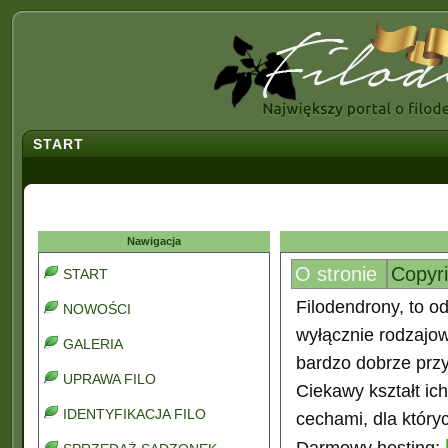
START
Nawigacja
O stronie
Copyr
START
Filodendrony, to od
NOWOŚCI
wyłącznie rodzajo
GALERIA
bardzo dobrze prz
UPRAWA FILO
Ciekawy kształt ic
IDENTYFIKACJA FILO
cechami, dla który
Darmowy hosting: