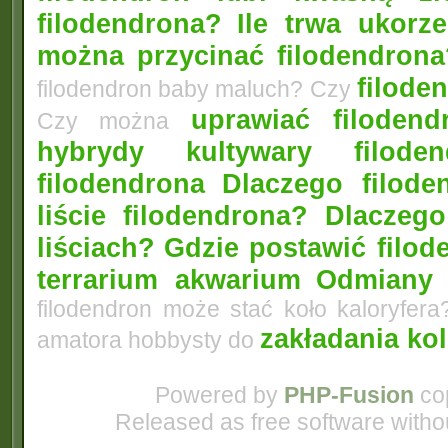
filodendrona?
Ile trwa ukorz
można przycinać filodendrona
filoden
filodendron baby maluch? Czy
uprawiać filoden
Czy można
hybrydy kultywary filod
filodendrona
Dlaczego filode
liście filodendrona? Dlacze
liściach?
Gdzie postawić filo
terrarium akwarium
Odmiany 
filodendron może stać koło kaloryfera
zakładania ko
amatora hobbysty do
Powered by
PHP-Fusion
cop
Released as free software witho