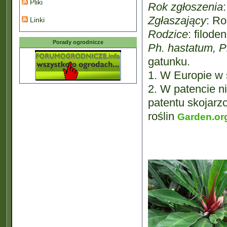
Pliki
Rok zgłoszenia
Zgłaszający
: Ro
Linki
Rodzice
: filod
Porady ogrodnicze
Ph. hastatum, P
gatunku.
1. W Europie w
2. W patencie ni
patentu skojarz
roślin
Garden.or