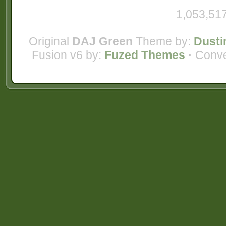
1,053,517
Original
DAJ Green
Theme by:
Dusti
Fusion v6 by:
Fuzed Themes
·
Conve