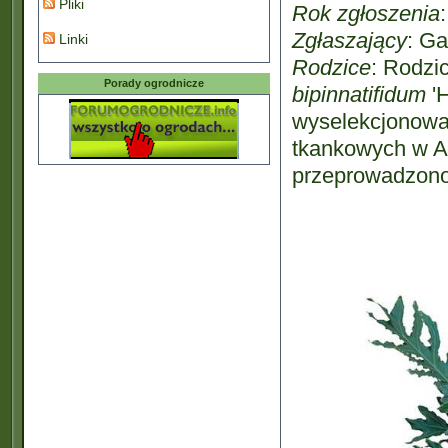
Pliki
Rok zgłoszenia
Zgłaszający
: G
Linki
Rodzice
: Rodzi
Porady ogrodnicze
bipinnatifidum
'
wyselekcjonowa
tkankowych w Al
przeprowadzono