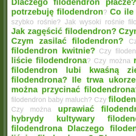
Dlaczego filodendron płacze
potrzebuję filodendron
Co ile
?
szybko rośnie? Jak wysoki rośnie fi
Jak zagęścić filodendron?
Czym
Czym zasilać filodendron?
Czy
filodendron kwitnie?
Czy filode
liście filodendrona
? Czy można
filodendron lubi kwaśną zi
filodendrona?
Ile trwa ukorz
można przycinać filodendrona
filoden
filodendron baby maluch? Czy
uprawiać filoden
Czy można
hybrydy kultywary filod
filodendrona
Dlaczego filode