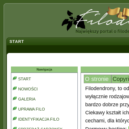
START
Nawigacja
O stronie
Copyr
START
Filodendrony, to od
NOWOŚCI
wyłącznie rodzajo
GALERIA
bardzo dobrze prz
UPRAWA FILO
Ciekawy kształt ic
IDENTYFIKACJA FILO
cechami, dla który
Darmowy hosting: