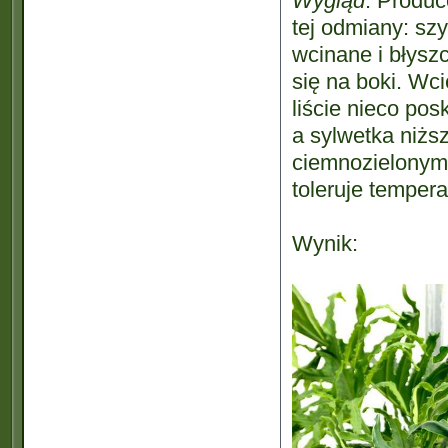
Wygląd
: Produc
tej odmiany: sz
wcinane i błyszc
się na boki. Wci
liście nieco pos
a sylwetka niżs
ciemnozielonym k
toleruje temper
Wynik: