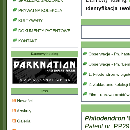
SPRZEDAŻ SADZONEK
Identyfikacja Two
PRYWATNA KOLEKCJA
KULTYWARY
DOKUMENTY PATENTOWE
KONTAKT
Obserwacje - Ph. has
Darmowy hosting
Obserwacje - Ph. 'Lem
1. Filodendron w pigu
2. Zakładanie kolekcji
RSS
Film - uprawa aroidów
Nowości
Artykuły
Philodendron
'
Galeria
Patent nr
: PP29