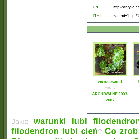
URL
HTML
verrucosum 1
Album:
ARCHIWALNE 2003-
2007
warunki lubi filodendro
Jakie
filodendron lubi cień
Co zrobi
?