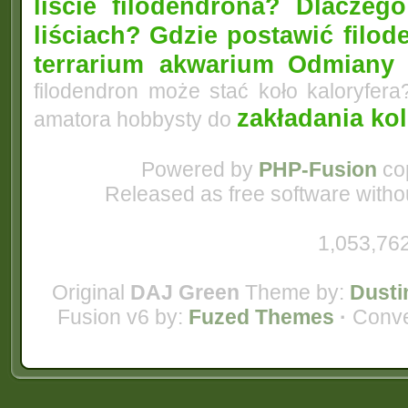
liście filodendrona? Dlacze
liściach?
Gdzie postawić filo
terrarium akwarium
Odmiany 
filodendron może stać koło kaloryfera
zakładania ko
amatora hobbysty do
Powered by
PHP-Fusion
cop
Released as free software witho
1,053,762
Original
DAJ Green
Theme by:
Dusti
Fusion v6 by:
Fuzed Themes
·
Conve