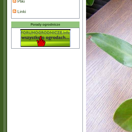
Pliki
Linki
Porady ogrodnicze