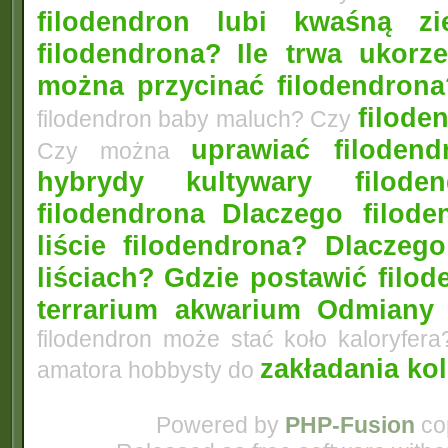
filodendron lubi kwaśną zi
filodendrona?
Ile trwa ukorz
można przycinać filodendrona
filode
filodendron baby maluch? Czy
uprawiać filoden
Czy można
hybrydy kultywary filod
filodendrona
Dlaczego filode
liście filodendrona? Dlacze
liściach?
Gdzie postawić filo
terrarium akwarium
Odmiany 
filodendron może stać koło kaloryfera
zakładania ko
amatora hobbysty do
Powered by
PHP-Fusion
cop