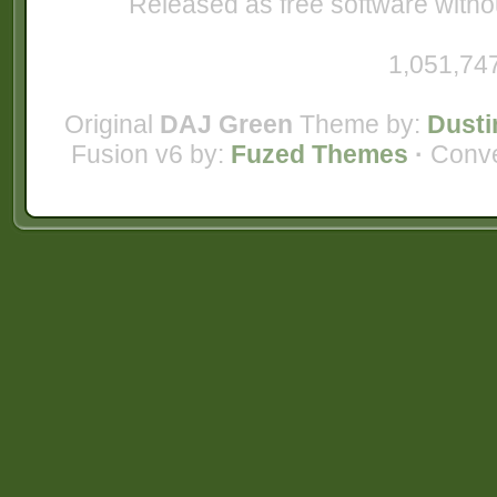
Released as free software witho
1,051,747
Original
DAJ Green
Theme by:
Dusti
Fusion v6 by:
Fuzed Themes
·
Conve