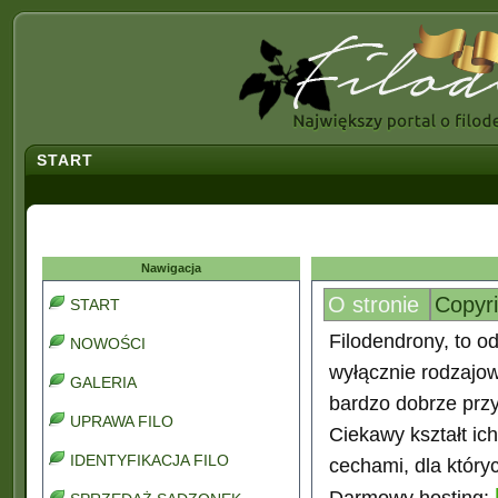
START
Nawigacja
O stronie
Copyr
START
Filodendrony, to od
NOWOŚCI
wyłącznie rodzajo
GALERIA
bardzo dobrze prz
UPRAWA FILO
Ciekawy kształt ic
IDENTYFIKACJA FILO
cechami, dla który
Darmowy hosting: