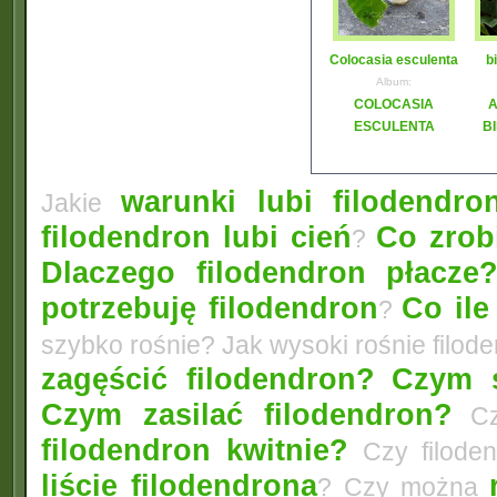
Colocasia esculenta
b
Album:
COLOCASIA
A
ESCULENTA
B
warunki lubi filodendro
Jakie
filodendron lubi cień
Co zrobi
?
Dlaczego filodendron płacze
potrzebuję filodendron
Co ile
?
szybko rośnie? Jak wysoki rośnie filo
zagęścić filodendron?
Czym s
Czym zasilać filodendron?
Cz
filodendron kwitnie?
Czy filode
liście filodendrona
? Czy można