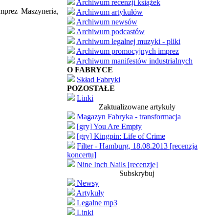
Archiwum recenzji książek
imprez Maszyneria,
Archiwum artykułów
Archiwum newsów
Archiwum podcastów
Archiwum legalnej muzyki - pliki
Archiwum promocyjnych imprez
Archiwum manifestów industrialnych
O FABRYCE
Skład Fabryki
POZOSTAŁE
Linki
Zaktualizowane artykuły
Magazyn Fabryka - transformacja
[gry] You Are Empty
[gry] Kingpin: Life of Crime
Filter - Hamburg, 18.08.2013 [recenzja
koncertu]
Nine Inch Nails [recenzje]
Subskrybuj
Newsy
Artykuły
Legalne mp3
Linki