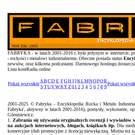
FABRYKA - w latach 2001-2016 r. była jedynym w internecie
- rockowi i metalowi industrialnemu. Obecnie posiada status
Encyk
newsów, oraz kilkoma podcastami. Darmowego hostingu dostarcz
Lista kontRadia online
A
B
C
D
E
F
G
H
I
J
K
L
M
N
O
P
Q
R
Pokaż wszystkie
Pokaż wszystk
S
T
U
V
W
X
Y
Z
0
1
2
3
4
5
6
7
8
9
2001-2025 © Fabryka - Encyklopedia Rocka i Metalu Industri
Fabryka', aktywny w latach 2001-2016), pomysły, wykonanie, opr
Górnisiewicz.
1.
Zabrania się używania oryginalnych recenzji i wywiadów w
na aukcjach internetowych, blogach, książkach itp.
Dla medió
komercyjne i/lub promocyjne z licencją niewyłączną. Można też z