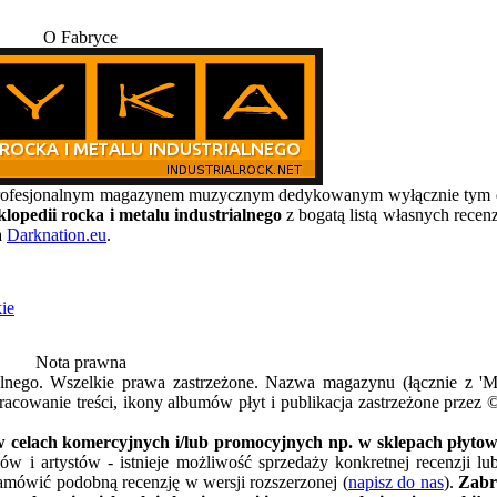
O Fabryce
, profesjonalnym magazynem muzycznym dedykowanym wyłącznie t
lopedii rocka i metalu industrialnego
z bogatą listą własnych recen
a
Darknation.eu
.
ie
Nota prawna
alnego. Wszelkie prawa zastrzeżone. Nazwa magazynu (łącznie z 
acowanie treści, ikony albumów płyt i publikacja zastrzeżone przez 
 celach komercyjnych i/lub promocyjnych np. w sklepach płytowy
w i artystów - istnieje możliwość sprzedaży konkretnej recenzji l
amówić podobną recenzję w wersji rozszerzonej (
napisz do nas
).
Zabr