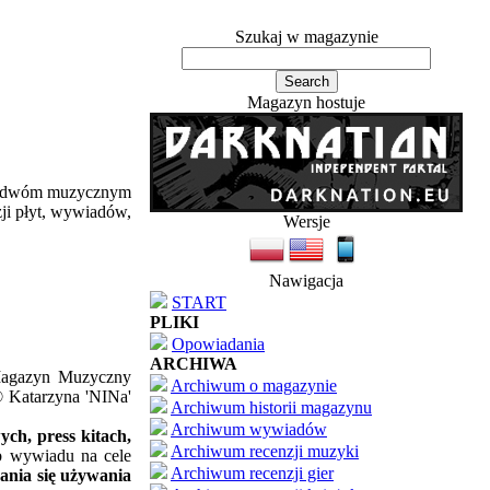
Szukaj w magazynie
Magazyn hostuje
ym dwóm muzycznym
zji płyt, wywiadów,
Wersje
Nawigacja
START
PLIKI
Opowiadania
ARCHIWA
'Magazyn Muzyczny
Archiwum o magazynie
© Katarzyna 'NINa'
Archiwum historii magazynu
Archiwum wywiadów
ch, press kitach,
Archiwum recenzji muzyki
ub wywiadu na cele
Archiwum recenzji gier
ania się używania