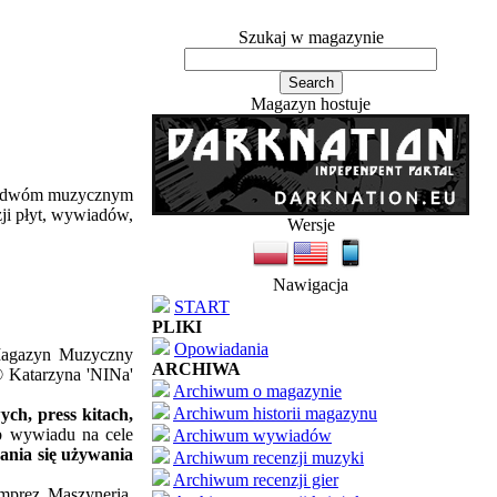
Szukaj w magazynie
Magazyn hostuje
ym dwóm muzycznym
zji płyt, wywiadów,
Wersje
Nawigacja
START
PLIKI
Opowiadania
'Magazyn Muzyczny
ARCHIWA
© Katarzyna 'NINa'
Archiwum o magazynie
Archiwum historii magazynu
ch, press kitach,
ub wywiadu na cele
Archiwum wywiadów
ania się używania
Archiwum recenzji muzyki
Archiwum recenzji gier
imprez Maszyneria,