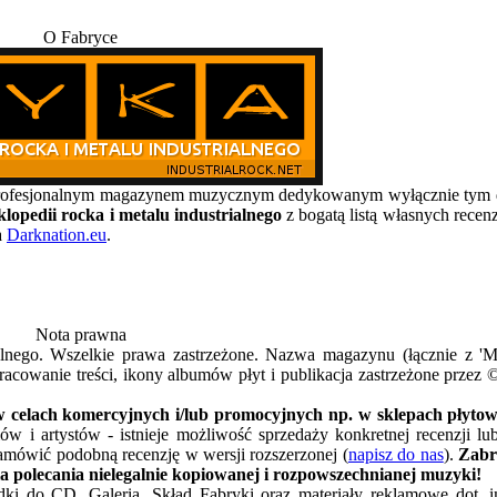
O Fabryce
, profesjonalnym magazynem muzycznym dedykowanym wyłącznie t
lopedii rocka i metalu industrialnego
z bogatą listą własnych recen
a
Darknation.eu
.
Nota prawna
alnego. Wszelkie prawa zastrzeżone. Nazwa magazynu (łącznie z 
acowanie treści, ikony albumów płyt i publikacja zastrzeżone przez 
 celach komercyjnych i/lub promocyjnych np. w sklepach płytowy
w i artystów - istnieje możliwość sprzedaży konkretnej recenzji l
amówić podobną recenzję w wersji rozszerzonej (
napisz do nas
).
Zabr
a polecania nielegalnie kopiowanej i rozpowszechnianej muzyki!
ładki do CD, Galeria, Skład Fabryki oraz materiały reklamowe dot. 