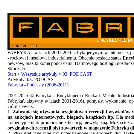
FABRYKA - w latach 2001-2016 r. była jedynym w internecie
- rockowi i metalowi industrialnemu. Obecnie posiada status
Encyk
newsów, oraz kilkoma podcastami. Darmowego hostingu dostarcz
Skocz do
Start
>
Wszystkie artykuły
>
03. PODCAST
Artykuły: 03. PODCAST
Fabryka - Podcasty (2006-2011)
2001-2025 © Fabryka - Encyklopedia Rocka i Metalu Industri
Fabryka', aktywny w latach 2001-2016), pomysły, wykonanie, opr
Górnisiewicz.
1.
Zabrania się używania oryginalnych recenzji i wywiadów w
na aukcjach internetowych, blogach, książkach itp.
Dla medió
komercyjne i/lub promocyjne z licencją niewyłączną. Można też z
oryginalnych recenzji płyt zawartych w magazynie Fabryka dl
2. Pliki graficzne inne niż przedstawione na stronach dot. Ok