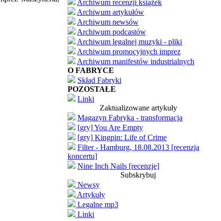
Archiwum recenzji książek
Archiwum artykułów
Archiwum newsów
Archiwum podcastów
Archiwum legalnej muzyki - pliki
Archiwum promocyjnych imprez
Archiwum manifestów industrialnych
O FABRYCE
Skład Fabryki
POZOSTAŁE
Linki
Zaktualizowane artykuły
Magazyn Fabryka - transformacja
[gry] You Are Empty
[gry] Kingpin: Life of Crime
Filter - Hamburg, 18.08.2013 [recenzja
koncertu]
Nine Inch Nails [recenzje]
Subskrybuj
Newsy
Artykuły
Legalne mp3
Linki