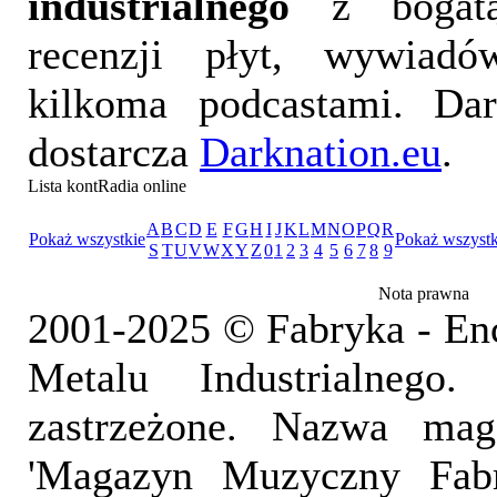
industrialnego
z bogatą
recenzji płyt, wywiad
kilkoma podcastami. Da
dostarcza
Darknation.eu
.
Lista kontRadia online
A
B
C
D
E
F
G
H
I
J
K
L
M
N
O
P
Q
R
Pokaż wszystkie
Pokaż wszystk
S
T
U
V
W
X
Y
Z
0
1
2
3
4
5
6
7
8
9
Nota prawna
2001-2025 © Fabryka - En
Metalu Industrialnego
zastrzeżone. Nazwa mag
'Magazyn Muzyczny Fab