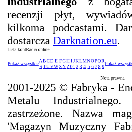
industrialnego
z bogatą
recenzji płyt, wywiad
kilkoma podcastami. Da
dostarcza
Darknation.eu
.
Lista kontRadia online
A
B
C
D
E
F
G
H
I
J
K
L
M
N
O
P
Q
R
Pokaż wszystkie
Pokaż wszystk
S
T
U
V
W
X
Y
Z
0
1
2
3
4
5
6
7
8
9
Nota prawna
2001-2025 © Fabryka - En
Metalu Industrialnego
zastrzeżone. Nazwa mag
'Magazyn Muzyczny Fab