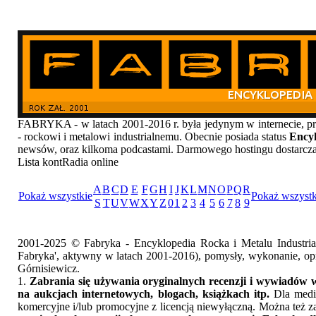
FABRYKA - w latach 2001-2016 r. była jedynym w internecie
- rockowi i metalowi industrialnemu. Obecnie posiada status
Encyk
newsów, oraz kilkoma podcastami. Darmowego hostingu dostarcz
Lista kontRadia online
A
B
C
D
E
F
G
H
I
J
K
L
M
N
O
P
Q
R
Pokaż wszystkie
Pokaż wszystk
S
T
U
V
W
X
Y
Z
0
1
2
3
4
5
6
7
8
9
2001-2025 © Fabryka - Encyklopedia Rocka i Metalu Industri
Fabryka', aktywny w latach 2001-2016), pomysły, wykonanie, opr
Górnisiewicz.
1.
Zabrania się używania oryginalnych recenzji i wywiadów w
na aukcjach internetowych, blogach, książkach itp.
Dla medió
komercyjne i/lub promocyjne z licencją niewyłączną. Można też z