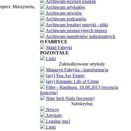
Archiwum recenzji książek
imprez Maszyneria,
Archiwum artykułów
Archiwum newsów
Archiwum podcastów
Archiwum legalnej muzyki - pliki
Archiwum promocyjnych imprez
Archiwum manifestów industrialnych
O FABRYCE
Skład Fabryki
POZOSTAŁE
Linki
Zaktualizowane artykuły
Magazyn Fabryka - transformacja
[gry] You Are Empty
[gry] Kingpin: Life of Crime
Filter - Hamburg, 18.08.2013 [recenzja
koncertu]
Nine Inch Nails [recenzje]
Subskrybuj
Newsy
Artykuły
Legalne mp3
Linki