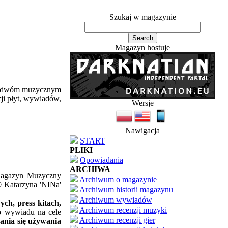
Szukaj w magazynie
Magazyn hostuje
ym dwóm muzycznym
zji płyt, wywiadów,
Wersje
Nawigacja
START
PLIKI
Opowiadania
ARCHIWA
'Magazyn Muzyczny
Archiwum o magazynie
© Katarzyna 'NINa'
Archiwum historii magazynu
Archiwum wywiadów
ch, press kitach,
Archiwum recenzji muzyki
ub wywiadu na cele
Archiwum recenzji gier
ania się używania