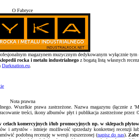
O Fabryce
, profesjonalnym magazynem muzycznym dedykowanym wyłącznie t
lopedii rocka i metalu industrialnego
z bogatą listą własnych recen
a
Darknation.eu
.
ie
Nota prawna
alnego. Wszelkie prawa zastrzeżone. Nazwa magazynu (łącznie z 
acowanie treści, ikony albumów płyt i publikacja zastrzeżone przez 
 celach komercyjnych i/lub promocyjnych np. w sklepach płytowy
w i artystów - istnieje możliwość sprzedaży konkretnej recenzji l
amówić podobną recenzję w wersji rozszerzonej (
napisz do nas
).
Zabr