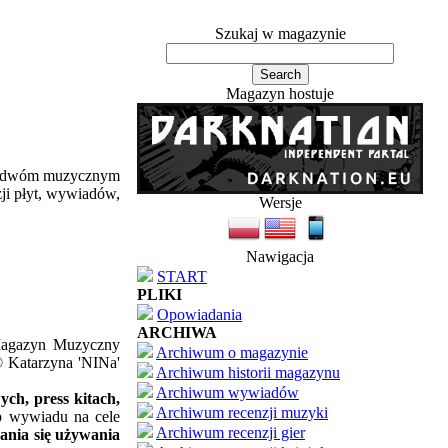
Szukaj w magazynie
Magazyn hostuje
ym dwóm muzycznym
zji płyt, wywiadów,
Wersje
Nawigacja
START
PLIKI
Opowiadania
ARCHIWA
'Magazyn Muzyczny
Archiwum o magazynie
© Katarzyna 'NINa'
Archiwum historii magazynu
Archiwum wywiadów
ch, press kitach,
Archiwum recenzji muzyki
ub wywiadu na cele
Archiwum recenzji gier
ania się używania