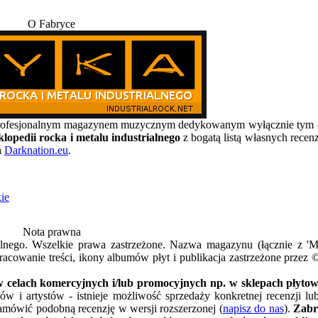
O Fabryce
, profesjonalnym magazynem muzycznym dedykowanym wyłącznie t
lopedii rocka i metalu industrialnego
z bogatą listą własnych recen
a
Darknation.eu
.
ie
Nota prawna
alnego. Wszelkie prawa zastrzeżone. Nazwa magazynu (łącznie z 
acowanie treści, ikony albumów płyt i publikacja zastrzeżone przez 
 celach komercyjnych i/lub promocyjnych np. w sklepach płytowy
w i artystów - istnieje możliwość sprzedaży konkretnej recenzji l
amówić podobną recenzję w wersji rozszerzonej (
napisz do nas
).
Zabr