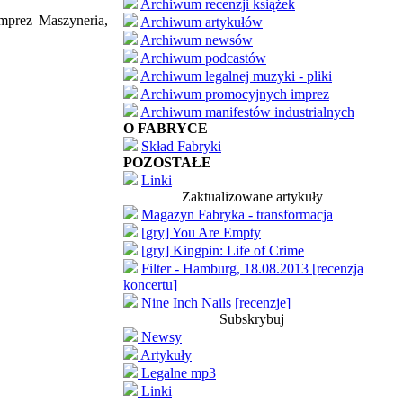
Archiwum recenzji książek
imprez Maszyneria,
Archiwum artykułów
Archiwum newsów
Archiwum podcastów
Archiwum legalnej muzyki - pliki
Archiwum promocyjnych imprez
Archiwum manifestów industrialnych
O FABRYCE
Skład Fabryki
POZOSTAŁE
Linki
Zaktualizowane artykuły
Magazyn Fabryka - transformacja
[gry] You Are Empty
[gry] Kingpin: Life of Crime
Filter - Hamburg, 18.08.2013 [recenzja
koncertu]
Nine Inch Nails [recenzje]
Subskrybuj
Newsy
Artykuły
Legalne mp3
Linki