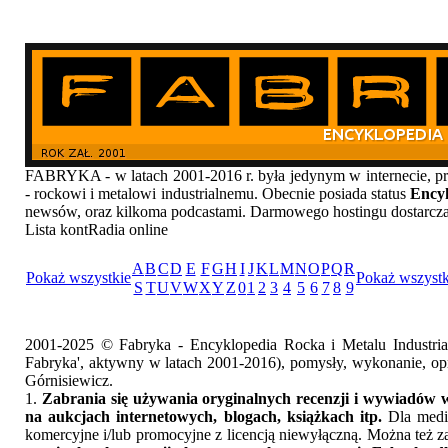
FABRYKA - w latach 2001-2016 r. była jedynym w internecie
- rockowi i metalowi industrialnemu. Obecnie posiada status
Encyk
newsów, oraz kilkoma podcastami. Darmowego hostingu dostarcz
Lista kontRadia online
A
B
C
D
E
F
G
H
I
J
K
L
M
N
O
P
Q
R
Pokaż wszystkie
Pokaż wszystk
S
T
U
V
W
X
Y
Z
0
1
2
3
4
5
6
7
8
9
2001-2025 © Fabryka - Encyklopedia Rocka i Metalu Industri
Fabryka', aktywny w latach 2001-2016), pomysły, wykonanie, opr
Górnisiewicz.
1.
Zabrania się używania oryginalnych recenzji i wywiadów w
na aukcjach internetowych, blogach, książkach itp.
Dla medió
komercyjne i/lub promocyjne z licencją niewyłączną. Można też z