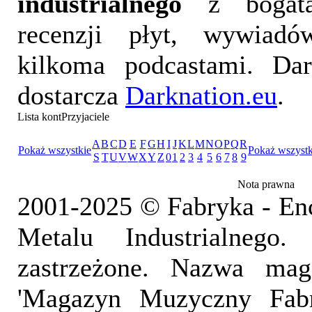
industrialnego
z bogatą
recenzji płyt, wywiad
kilkoma podcastami. Da
dostarcza
Darknation.eu
.
Lista kontPrzyjaciele
A
B
C
D
E
F
G
H
I
J
K
L
M
N
O
P
Q
R
Pokaż wszystkie
Pokaż wszystk
S
T
U
V
W
X
Y
Z
0
1
2
3
4
5
6
7
8
9
Nota prawna
2001-2025 © Fabryka - En
Metalu Industrialnego
zastrzeżone. Nazwa mag
'Magazyn Muzyczny Fab