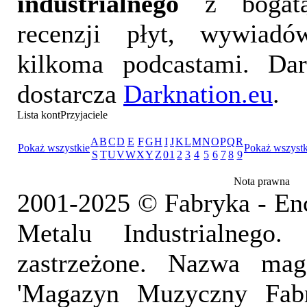
industrialnego
z bogatą
recenzji płyt, wywiad
kilkoma podcastami. Da
dostarcza
Darknation.eu
.
Lista kontPrzyjaciele
A
B
C
D
E
F
G
H
I
J
K
L
M
N
O
P
Q
R
Pokaż wszystkie
Pokaż wszystk
S
T
U
V
W
X
Y
Z
0
1
2
3
4
5
6
7
8
9
Nota prawna
2001-2025 © Fabryka - En
Metalu Industrialnego
zastrzeżone. Nazwa mag
'Magazyn Muzyczny Fab