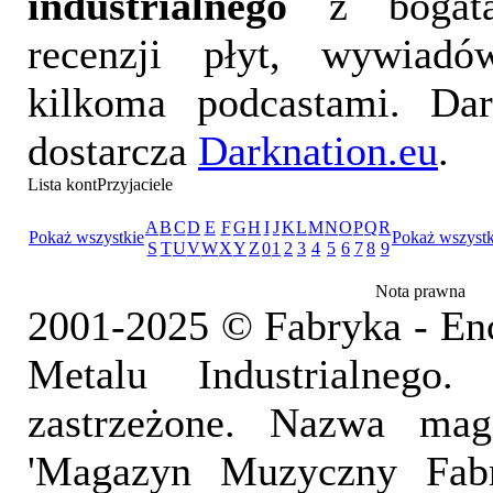
industrialnego
z bogatą
recenzji płyt, wywiad
kilkoma podcastami. Da
dostarcza
Darknation.eu
.
Lista kontPrzyjaciele
A
B
C
D
E
F
G
H
I
J
K
L
M
N
O
P
Q
R
Pokaż wszystkie
Pokaż wszystk
S
T
U
V
W
X
Y
Z
0
1
2
3
4
5
6
7
8
9
Nota prawna
2001-2025 © Fabryka - En
Metalu Industrialnego
zastrzeżone. Nazwa mag
'Magazyn Muzyczny Fab