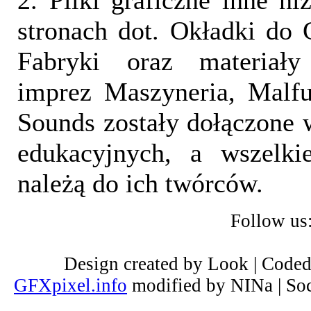
2. Pliki graficzne inne ni
stronach dot. Okładki do 
Fabryki oraz materiał
imprez Maszyneria, Malfu
Sounds zostały dołączone 
edukacyjnych, a wszelki
należą do ich twórców.
Follow us
Design created by Look | Code
GFXpixel.info
modified by NINa | Soc