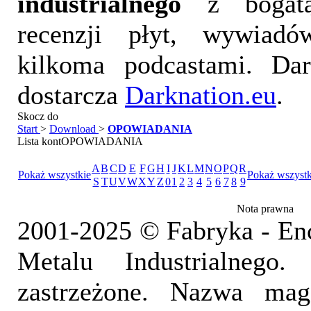
industrialnego
z bogatą
recenzji płyt, wywiad
kilkoma podcastami. Da
dostarcza
Darknation.eu
.
Skocz do
Start
>
Download
>
OPOWIADANIA
Lista kontOPOWIADANIA
A
B
C
D
E
F
G
H
I
J
K
L
M
N
O
P
Q
R
Pokaż wszystkie
Pokaż wszystk
S
T
U
V
W
X
Y
Z
0
1
2
3
4
5
6
7
8
9
Nota prawna
2001-2025 © Fabryka - En
Metalu Industrialnego
zastrzeżone. Nazwa mag