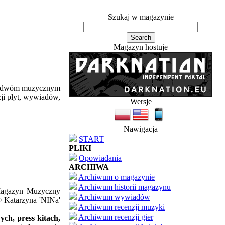
Szukaj w magazynie
Magazyn hostuje
ym dwóm muzycznym
zji płyt, wywiadów,
Wersje
Nawigacja
START
PLIKI
Opowiadania
ARCHIWA
Archiwum o magazynie
Archiwum historii magazynu
'Magazyn Muzyczny
Archiwum wywiadów
© Katarzyna 'NINa'
Archiwum recenzji muzyki
Archiwum recenzji gier
ch, press kitach,