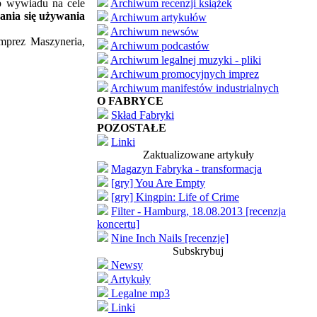
ub wywiadu na cele
Archiwum recenzji książek
ania się używania
Archiwum artykułów
Archiwum newsów
imprez Maszyneria,
Archiwum podcastów
Archiwum legalnej muzyki - pliki
Archiwum promocyjnych imprez
Archiwum manifestów industrialnych
O FABRYCE
Skład Fabryki
POZOSTAŁE
Linki
Zaktualizowane artykuły
Magazyn Fabryka - transformacja
[gry] You Are Empty
[gry] Kingpin: Life of Crime
Filter - Hamburg, 18.08.2013 [recenzja
koncertu]
Nine Inch Nails [recenzje]
Subskrybuj
Newsy
Artykuły
Legalne mp3
Linki