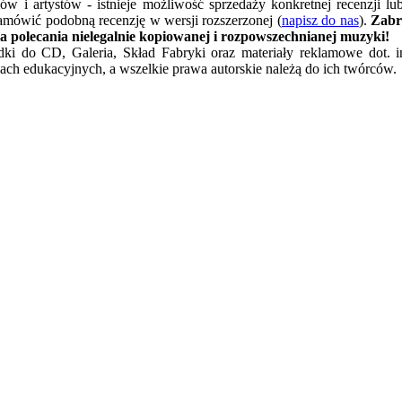
w i artystów - istnieje możliwość sprzedaży konkretnej recenzji l
amówić podobną recenzję w wersji rozszerzonej (
napisz do nas
).
Zabr
a polecania nielegalnie kopiowanej i rozpowszechnianej muzyki!
ładki do CD, Galeria, Skład Fabryki oraz materiały reklamowe dot. 
ach edukacyjnych, a wszelkie prawa autorskie należą do ich twórców.