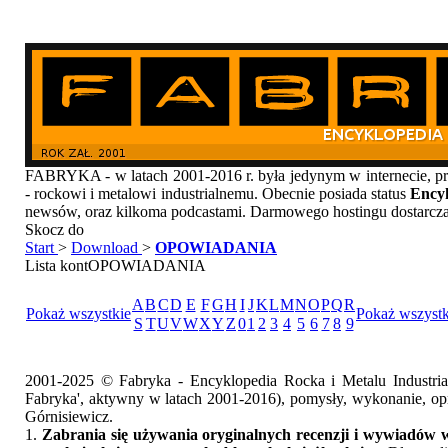
FABRYKA - w latach 2001-2016 r. była jedynym w internecie
- rockowi i metalowi industrialnemu. Obecnie posiada status
Encyk
newsów, oraz kilkoma podcastami. Darmowego hostingu dostarcz
Skocz do
Start
>
Download
>
OPOWIADANIA
Lista kontOPOWIADANIA
A
B
C
D
E
F
G
H
I
J
K
L
M
N
O
P
Q
R
Pokaż wszystkie
Pokaż wszystk
S
T
U
V
W
X
Y
Z
0
1
2
3
4
5
6
7
8
9
2001-2025 © Fabryka - Encyklopedia Rocka i Metalu Industri
Fabryka', aktywny w latach 2001-2016), pomysły, wykonanie, opr
Górnisiewicz.
1.
Zabrania się używania oryginalnych recenzji i wywiadów w