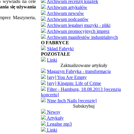
ub wywiadu na cele
Archiwum recenzji książek
ania się używania
Archiwum artykułów
Archiwum newsów
imprez Maszyneria,
Archiwum podcastów
Archiwum legalnej muzyki - pliki
Archiwum promocyjnych imprez
Archiwum manifestów industrialnych
O FABRYCE
Skład Fabryki
POZOSTAŁE
Linki
Zaktualizowane artykuły
Magazyn Fabryka - transformacja
[gry] You Are Empty
[gry] Kingpin: Life of Crime
Filter - Hamburg, 18.08.2013 [recenzja
koncertu]
Nine Inch Nails [recenzje]
Subskrybuj
Newsy
Artykuły
Legalne mp3
Linki