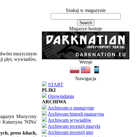
Szukaj w magazynie
Magazyn hostuje
ym dwóm muzycznym
zji płyt, wywiadów,
Wersje
Nawigacja
START
PLIKI
Opowiadania
ARCHIWA
Archiwum o magazynie
Archiwum historii magazynu
'Magazyn Muzyczny
Archiwum wywiadów
© Katarzyna 'NINa'
Archiwum recenzji muzyki
Archiwum recenzji gier
ch, press kitach,