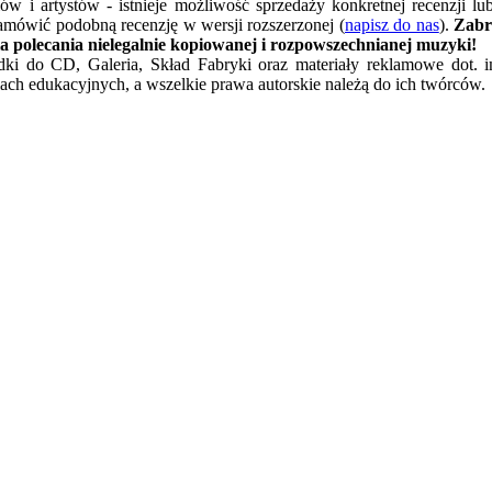
w i artystów - istnieje możliwość sprzedaży konkretnej recenzji l
amówić podobną recenzję w wersji rozszerzonej (
napisz do nas
).
Zabr
a polecania nielegalnie kopiowanej i rozpowszechnianej muzyki!
ładki do CD, Galeria, Skład Fabryki oraz materiały reklamowe dot. 
ach edukacyjnych, a wszelkie prawa autorskie należą do ich twórców.