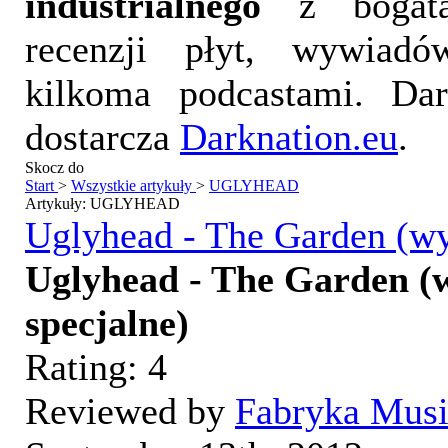
industrialnego
z bogatą
recenzji płyt, wywiad
kilkoma podcastami. Da
dostarcza
Darknation.eu
.
Skocz do
Start
>
Wszystkie artykuły
>
UGLYHEAD
Artykuły: UGLYHEAD
Uglyhead - The Garden (wy
Uglyhead - The Garden (
specjalne)
Rating:
4
Reviewed by
Fabryka Mus