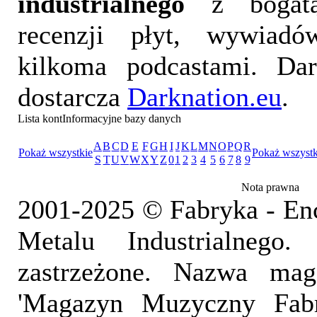
industrialnego
z bogatą
recenzji płyt, wywiad
kilkoma podcastami. Da
dostarcza
Darknation.eu
.
Lista kontInformacyjne bazy danych
A
B
C
D
E
F
G
H
I
J
K
L
M
N
O
P
Q
R
Pokaż wszystkie
Pokaż wszystk
S
T
U
V
W
X
Y
Z
0
1
2
3
4
5
6
7
8
9
Nota prawna
2001-2025 © Fabryka - En
Metalu Industrialnego
zastrzeżone. Nazwa mag
'Magazyn Muzyczny Fab