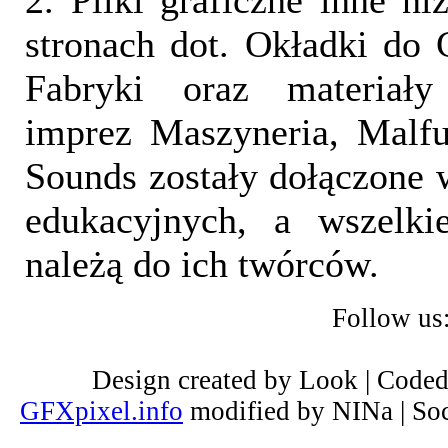
2. Pliki graficzne inne ni
stronach dot. Okładki do 
Fabryki oraz materiał
imprez Maszyneria, Malfu
Sounds zostały dołączone 
edukacyjnych, a wszelki
należą do ich twórców.
Follow us
Design created by Look | Code
GFXpixel.info
modified by NINa | Soc