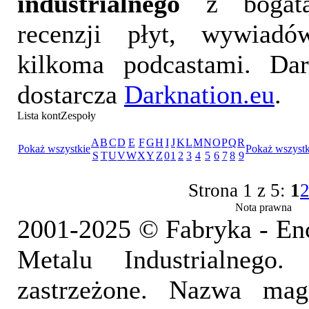
industrialnego
z bogatą
recenzji płyt, wywiad
kilkoma podcastami. Da
dostarcza
Darknation.eu
.
Lista kontZespoły
A
B
C
D
E
F
G
H
I
J
K
L
M
N
O
P
Q
R
Pokaż wszystkie
Pokaż wszystk
S
T
U
V
W
X
Y
Z
0
1
2
3
4
5
6
7
8
9
Strona 1 z 5:
1
Nota prawna
2001-2025 © Fabryka - En
Metalu Industrialnego
zastrzeżone. Nazwa mag