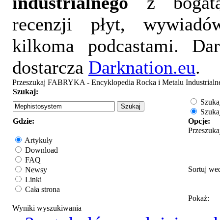
industrialnego
z bogatą
recenzji płyt, wywiad
kilkoma podcastami. Da
dostarcza
Darknation.eu
.
Przeszukaj FABRYKA - Encyklopedia Rocka i Metalu Industrialn
Szukaj:
Szukaj
Szukaj
Gdzie:
Opcje:
Przeszuka
Artykuły
Download
FAQ
Sortuj we
Newsy
Linki
Cała strona
Pokaż:
Wyniki wyszukiwania