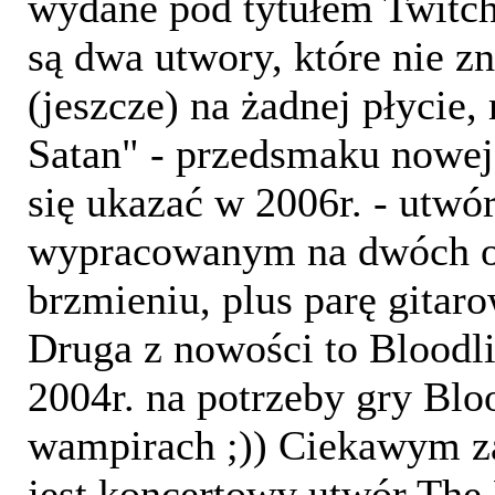
wydane pod tytułem Twitc
są dwa utwory, które nie zn
(jeszcze) na żadnej płycie,
Satan" - przedsmaku nowej 
się ukazać w 2006r. - utwór
wypracowanym na dwóch os
brzmieniu, plus parę gitar
Druga z nowości to Bloodl
2004r. na potrzeby gry Blo
wampirach ;)) Ciekawym z
jest koncertowy utwór The 