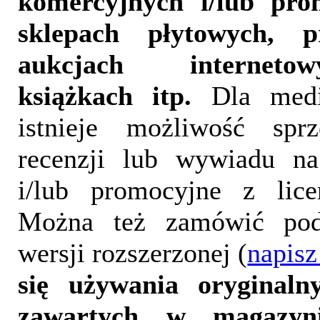
komercyjnych i/lub pr
sklepach płytowych, p
aukcjach interneto
książkach itp.
Dla medi
istnieje możliwość sprz
recenzji lub wywiadu na
i/lub promocyjne z lice
Można też zamówić pod
wersji rozszerzonej (
napisz
się używania oryginalny
zawartych w magazyn