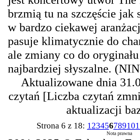
brzmią tu na szczęście jak 
w bardzo ciekawej aranżacj
pasuje klimatycznie do cha
ale zmiany co do oryginału
najbardziej słyszalne. (NIN
Aktualizowane dnia 31.
czytań [Liczba czytań zmni
aktualizacji b
Strona 6 z 18:
1
2
3
4
5
6
7
8
9
10
1
Nota prawna