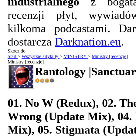
industrialnego
z bogatą
recenzji płyt, wywiad
kilkoma podcastami. Da
dostarcza
Darknation.eu
.
Skocz do
Start
>
Wszystkie artykuły
>
MINISTRY
>
Ministry [recenzje]
Ministry [recenzje]
Rantology |Sanctuar
01. No W (Redux), 02. The
Wrong (Update Mix), 04.
Mix), 05. Stigmata (Updat