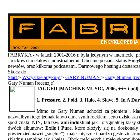
FABRYKA - w latach 2001-2016 r. była jedynym w internecie
- rockowi i metalowi industrialnemu. Obecnie posiada status
Encyk
newsów, oraz kilkoma podcastami. Darmowego hostingu dostarcz
Skocz do
Start
>
Wszystkie artykuły
>
GARY NUMAN
>
Gary Numan [rec
Gary Numan [recenzje]
JAGGED |MACHINE MUSIC, 2006, +++ i pół|
1. Pressure, 2. Fold, 3. Halo, 4. Slave, 5. In A D
Mimo że Gary Numan uchodzi za pioniera i klas
nazwałbym tego jednak łatwo dark synth rockiem. Jego dzisiejsza 
spod znaku NIN, fali tzw.
ami industrial
jak i oryginalnej klasy
dwóch albumów:
Exile
i
Pure
, które złożyły się na doskonał
powiedzieć nawet „smętne”), majestatyczne i bardzo gęsto zinstru
składny sampling jak i hałas. Obok treściwych i mało skompli