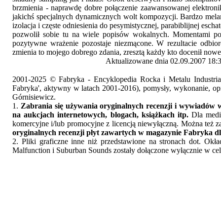
brzmienia - naprawdę dobre połączenie zaawansowanej elektronik
jakichś specjalnych dynamicznych wolt kompozycji. Bardzo melanc
izolacja i częste odniesienia do pesymistycznej, parabiblijnej es
pozwolił sobie tu na wiele popisów wokalnych. Momentami po
pozytywne wrażenie pozostaje niezmącone. W rezultacie odbiorc
zmienia to mojego dobrego zdania, zresztą każdy kto docenił 
Aktualizowane dnia 02.09.2007 18:
2001-2025 © Fabryka - Encyklopedia Rocka i Metalu Industri
Fabryka', aktywny w latach 2001-2016), pomysły, wykonanie, opr
Górnisiewicz.
1.
Zabrania się używania oryginalnych recenzji i wywiadów w
na aukcjach internetowych, blogach, książkach itp.
Dla medió
komercyjne i/lub promocyjne z licencją niewyłączną. Można też z
oryginalnych recenzji płyt zawartych w magazynie Fabryka dl
2. Pliki graficzne inne niż przedstawione na stronach dot. Ok
Malfunction i Suburban Sounds zostały dołączone wyłącznie w cel