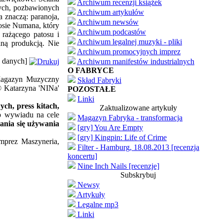
Archiwum recenzji książek
nych, pozbawionych
Archiwum artykułów
 znaczą: paranoja,
Archiwum newsów
łosie Numana, który
Archiwum podcastów
rażącego patosu i
Archiwum legalnej muzyki - pliki
lną produkcją. Nie
Archiwum promocyjnych imprez
zy danych]
Archiwum manifestów industrialnych
O FABRYCE
'Magazyn Muzyczny
Skład Fabryki
© Katarzyna 'NINa'
POZOSTAŁE
Linki
ch, press kitach,
Zaktualizowane artykuły
ub wywiadu na cele
Magazyn Fabryka - transformacja
ania się używania
[gry] You Are Empty
[gry] Kingpin: Life of Crime
imprez Maszyneria,
Filter - Hamburg, 18.08.2013 [recenzja
koncertu]
Nine Inch Nails [recenzje]
Subskrybuj
Newsy
Artykuły
Legalne mp3
Linki