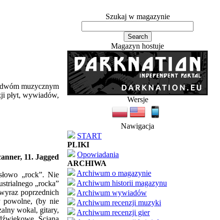
Szukaj w magazynie
Magazyn hostuje
ym dwóm muzycznym
zji płyt, wywiadów,
Wersje
Nawigacja
START
PLIKI
Opowiadania
Scanner, 11. Jagged
ARCHIWA
Archiwum o magazynie
słowo „rock”. Nie
Archiwum historii magazynu
ustrialnego „rocka”
 wyraz poprzednich
Archiwum wywiadów
y powolne, (by nie
Archiwum recenzji muzyki
alny wokal, gitary,
Archiwum recenzji gier
 dźwiękowe. Ściana