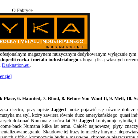
O Fabryce
, profesjonalnym magazynem muzycznym dedykowanym wyłącznie t
lopedii rocka i metalu industrialnego
z bogatą listą własnych recen
a
Darknation.eu
.
enzje]
ark Place, 6. Haunted, 7. Blind, 8. Before You Want It, 9. Melt, 10. 
yka electro, przy opisie
Jagged
może pojawić się równie dobrze 
muzyka ma styl, który zawiera równie dużo amerykańskiego, quasi ind
 starych dokonań Numana z końca lat 70.
Jagged
kontynuuje rytmikę i
y come-back Numana kilka lat temu. Całość najnowszej płyty znacz
mentalizowane granie. Składowe tej frazy to miedzy innymi: niepowtarz
kowanych riffów, kompozycje budują masywne, chropawe płaszczyzny