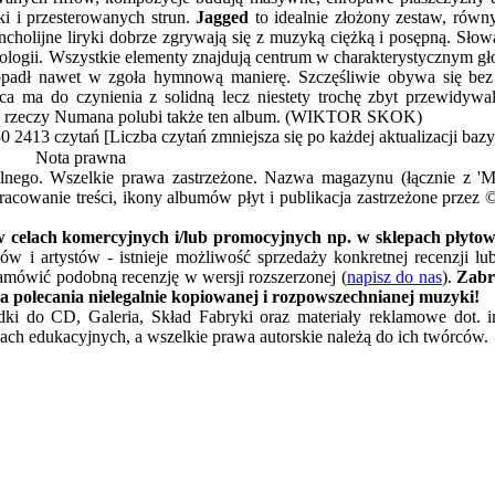
i i przesterowanych strun.
Jagged
to idealnie złożony zestaw, rów
holijne liryki dobrze zgrywają się z muzyką ciężką i posępną. Słowa
chatologii. Wszystkie elementy znajdują centrum w charakterystycznym g
padł nawet w zgoła hymnową manierę. Szczęśliwie obywa się bez 
a ma do czynienia z solidną lecz niestety trochę zbyt przewidywa
nowe rzeczy Numana polubi także ten album. (WIKTOR SKOK)
30
2413 czytań [Liczba czytań zmniejsza się po każdej aktualizacji ba
Nota prawna
alnego. Wszelkie prawa zastrzeżone. Nazwa magazynu (łącznie z 
acowanie treści, ikony albumów płyt i publikacja zastrzeżone przez 
 celach komercyjnych i/lub promocyjnych np. w sklepach płytowy
w i artystów - istnieje możliwość sprzedaży konkretnej recenzji l
amówić podobną recenzję w wersji rozszerzonej (
napisz do nas
).
Zabr
a polecania nielegalnie kopiowanej i rozpowszechnianej muzyki!
ładki do CD, Galeria, Skład Fabryki oraz materiały reklamowe dot. 
ach edukacyjnych, a wszelkie prawa autorskie należą do ich twórców.