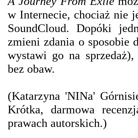
A Journey From Exile
możn
w Internecie, chociaż nie j
SoundCloud. Dopóki jedn
zmieni zdania o sposobie d
wystawi go na sprzedaż),
bez obaw.
(Katarzyna 'NINa' Górnisi
Krótka, darmowa recenzj
prawach autorskich.)