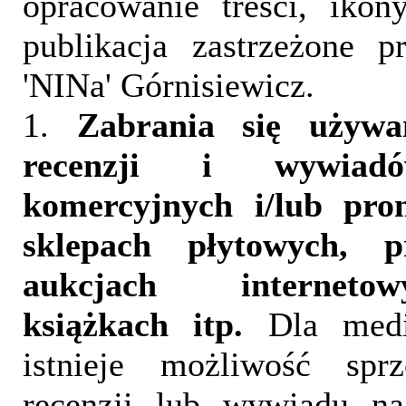
opracowanie treści, iko
publikacja zastrzeżone 
'NINa' Górnisiewicz.
1.
Zabrania się używa
recenzji i wywia
komercyjnych i/lub pr
sklepach płytowych, p
aukcjach interneto
książkach itp.
Dla medi
istnieje możliwość sprz
recenzji lub wywiadu na