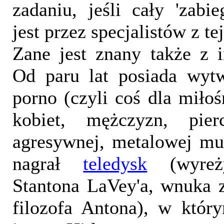
zadaniu, jeśli cały 'zabi
jest przez specjalistów z te
Zane jest znany także z 
Od paru lat posiada wytw
porno (czyli coś dla miło
kobiet, mężczyzn, pier
agresywnej, metalowej mu
nagrał
teledysk
(wyreży
Stantona LaVey'a, wnuka z
filozofa Antona), w któr