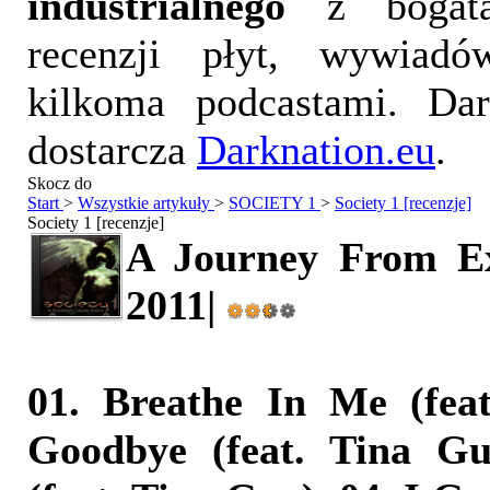
industrialnego
z bogatą
recenzji płyt, wywiad
kilkoma podcastami. Da
dostarcza
Darknation.eu
.
Skocz do
Start
>
Wszystkie artykuły
>
SOCIETY 1
>
Society 1 [recenzje]
Society 1 [recenzje]
A Journey From Exil
2011|
01. Breathe In Me (feat
Goodbye (feat. Tina Guo