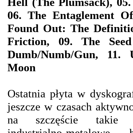
Hell (The Plumsack), 05.
06. The Entaglement Of
Found Out: The Definiti
Friction, 09. The See
Dumb/Numb/Gun, 11. 
Moon
Ostatnia płyta w dyskograf
jeszcze w czasach aktywno
na szczęście takie 
industrialno-metalowe 