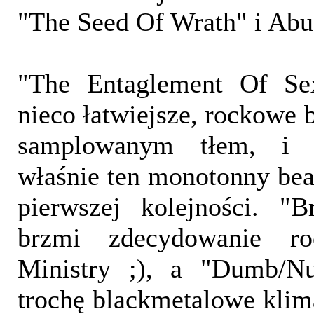
"The Seed Of Wrath" i Abus
"The Entaglement Of Sex
nieco łatwiejsze, rockowe 
samplowanym tłem, i 
właśnie ten monotonny beat
pierwszej kolejności. "B
brzmi zdecydowanie r
Ministry ;), a "Dumb/N
trochę blackmetalowe klima