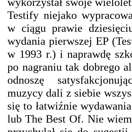
wykorzystał swoje wielolet
Testify niejako wypracow
w ciągu prawie dziesięc
wydania pierwszej EP (Test
w 1993 r.) i naprawdę szko
po nagraniu tak dobrego 
odnoszę satysfakcjonuj
muzycy dali z siebie wszys
się to łatwiźnie wydawania
lub The Best Of. Nie wiem 
przychylał się do sugestii