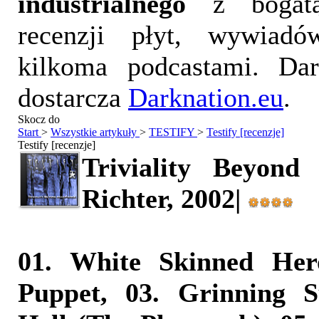
industrialnego
z bogatą
recenzji płyt, wywiad
kilkoma podcastami. Da
dostarcza
Darknation.eu
.
Skocz do
Start
>
Wszystkie artykuły
>
TESTIFY
>
Testify [recenzje]
Testify [recenzje]
Triviality Beyond
Richter, 2002|
01. White Skinned Hero
Puppet, 03. Grinning Su