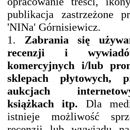
opracowanie treści, iko
publikacja zastrzeżone 
'NINa' Górnisiewicz.
1.
Zabrania się używa
recenzji i wywia
komercyjnych i/lub pr
sklepach płytowych, p
aukcjach interneto
książkach itp.
Dla medi
istnieje możliwość sprz
recenzji lub wywiadu na