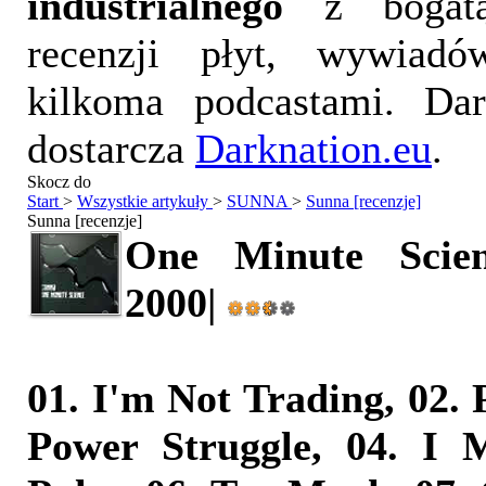
industrialnego
z bogatą
recenzji płyt, wywiad
kilkoma podcastami. Da
dostarcza
Darknation.eu
.
Skocz do
Start
>
Wszystkie artykuły
>
SUNNA
>
Sunna [recenzje]
Sunna [recenzje]
One Minute Scienc
2000|
01. I'm Not Trading, 02. 
Power Struggle, 04. I M