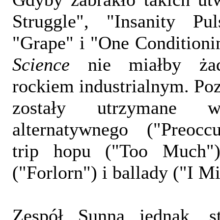
Struggle", "Insanity Pu
"Grape" i "One Conditioni
Science
nie miałby żad
rockiem industrialnym. Po
zostały utrzymane 
alternatywnego ("Preoccu
trip hopu ("Too Much"
("Forlorn") i ballady ("I M
Zespół Sunna jednak, s