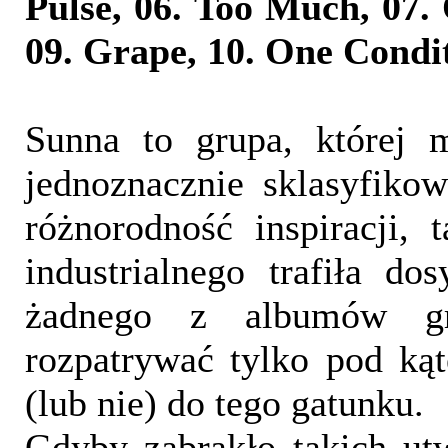
Pulse, 06. Too Much, 07. 
09. Grape, 10. One Condi
Sunna to grupa, której 
jednoznacznie sklasyfiko
różnorodność inspiracji,
industrialnego trafiła d
żadnego z albumów g
rozpatrywać tylko pod ką
(lub nie) do tego gatunku.
Gdyby zabrakło takich ut