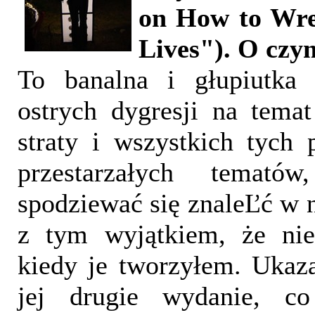
on How to Wre
Lives"). O czym
To banalna i głupiutka 
ostrych dygresji na temat 
straty i wszystkich tych
przestarzałych temató
spodziewać się znaleĽć w no
z tym wyjątkiem, że nie 
kiedy je tworzyłem. Ukaza
jej drugie wydanie, co