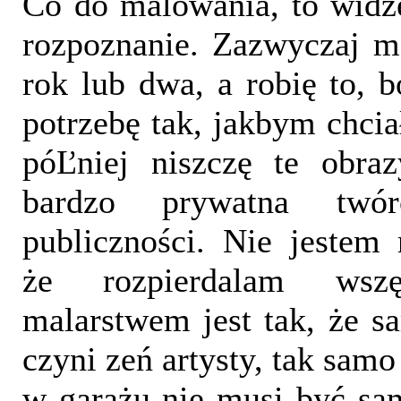
Co do malowania, to widzę
rozpoznanie. Zazwyczaj m
rok lub dwa, a robię to,
potrzebę tak, jakbym chcia
póĽniej niszczę te obraz
bardzo prywatna twór
publiczności. Nie jestem
że rozpierdalam wsz
malarstwem jest tak, że 
czyni zeń artysty, tak samo t
w garażu nie musi być sa