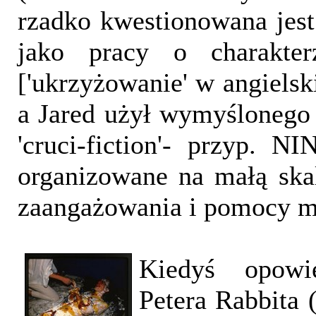
rzadko kwestionowana jest 
jako pracy o charakterz
['ukrzyżowanie' w angielski
a Jared użył wymyślonego 
'cruci-fiction'- przyp. NI
organizowane na małą ska
zaangażowania i pomocy mo
Kiedyś opowie
Petera Rabbita (