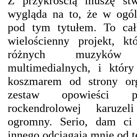
Z przykrością muszę stw
wygląda na to, że w ogó
pod tym tytułem. To cał
wielościenny projekt, kt
różnych muzyków
multimedialnych, i który
koszmarem od strony org
zestaw opowieści p
rockendrolowej karuze
ogromny. Serio, dam ci 
innego odciągaja mnie od t