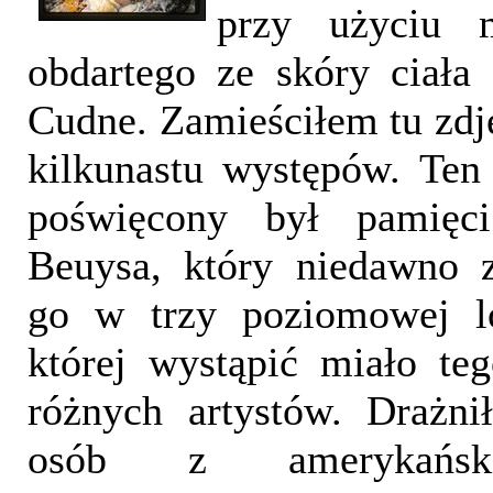
przy użyciu 
obdartego ze skóry ciała
Cudne. Zamieściłem tu zdję
kilkunastu występów. Ten
poświęcony był pamięci
Beuysa, który niedawno 
go w trzy poziomowej lo
której wystąpić miało te
różnych artystów. Drażni
osób z amerykańsk