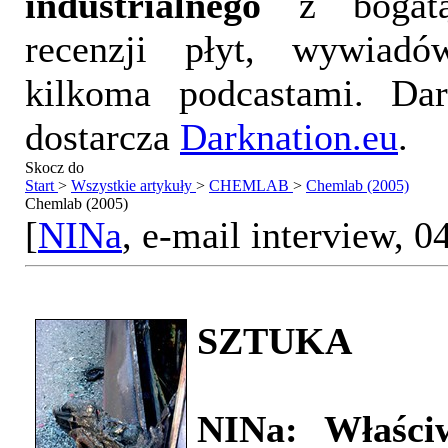
industrialnego
z bogatą
recenzji płyt, wywiad
kilkoma podcastami. Da
dostarcza
Darknation.eu
.
Skocz do
Start
>
Wszystkie artykuły
>
CHEMLAB
>
Chemlab (2005)
Chemlab (2005)
[
NINa
, e-mail interview, 0
SZTUKA
NINa: Właści