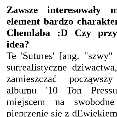
Zawsze interesowały m
element bardzo charakter
Chemlaba :D Czy przy
idea?
Te 'Sutures' [ang. "szwy"
surrealistyczne dziwactwa
zamieszczać począwsz
albumu '10 Ton Pressu
miejscem na swobodne
pieprzenie się z dĽwiękiem