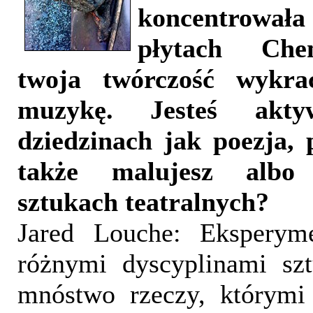
koncentrowała
płytach Che
twoja twórczość wykra
muzykę. Jesteś akt
dziedzinach jak poezja, 
także malujesz albo
sztukach teatralnych?
Jared Louche: Eksperym
różnymi dyscyplinami szt
mnóstwo rzeczy, którymi 