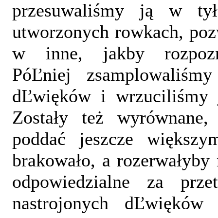
przesuwaliśmy ją w t
utworzonych rowkach, poz
w inne, jakby rozpozn
PóĽniej zsamplowaliśmy
dĽwięków i wrzuciliśmy j
Zostały też wyrównane, 
poddać jeszcze większy
brakowało, a rozerwałyby 
odpowiedzialne za prze
nastrojonych dĽwiękó