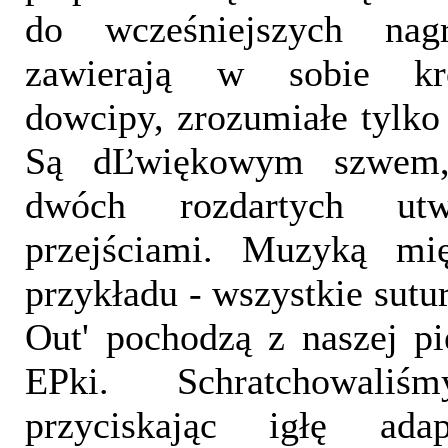
do wcześniejszych na
zawierają w sobie kró
dowcipy, zrozumiałe tylko 
Są dĽwiękowym szwem, 
dwóch rozdartych utw
przejściami. Muzyką mi
przykładu - wszystkie sutur
Out' pochodzą z naszej p
EPki. Schratchowal
przyciskając igłę ada