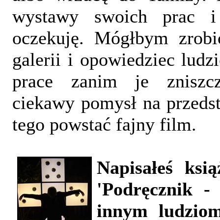
wystawy swoich prac i
oczekuję. Mógłbym zrobi
galerii i opowiedziec ludz
prace zanim je znisz
ciekawy pomysł na przeds
tego powstać fajny film.
Napisałeś ksi
'Podręcznik -
innym ludzio