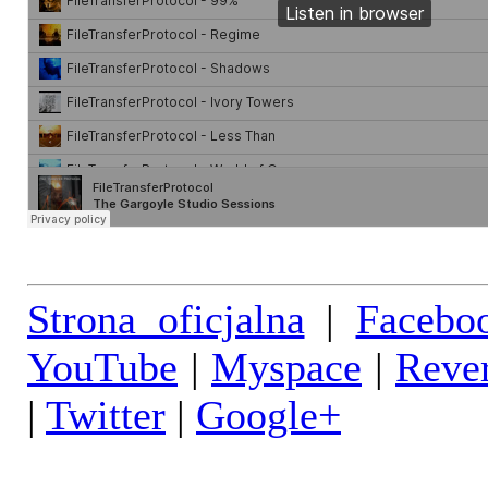
Strona oficjalna
|
Facebo
YouTube
|
Myspace
|
Reve
|
Twitter
|
Google+