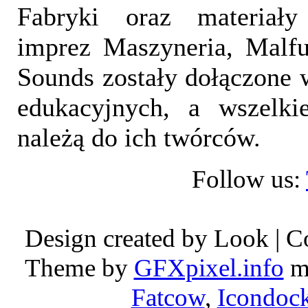
Fabryki oraz materiał
imprez Maszyneria, Malfu
Sounds zostały dołączone 
edukacyjnych, a wszelki
należą do ich twórców.
Follow us:
Design created by Look | 
Theme by
GFXpixel.info
mo
Fatcow
,
Icondoc