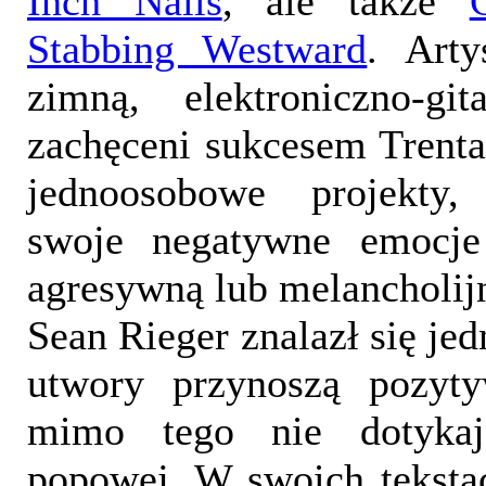
Inch Nails
, ale także
Stabbing Westward
. Arty
zimną, elektroniczno-g
zachęceni sukcesem Trenta
jednoosobowe projekty
swoje negatywne emocj
agresywną lub melancholij
Sean Rieger znalazł się je
utwory przynoszą pozyty
mimo tego nie dotyka
popowej. W swoich teksta