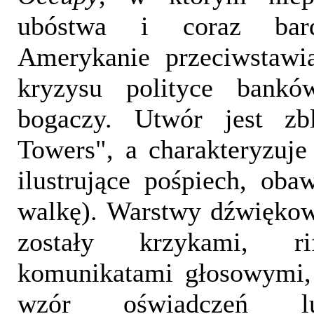
ubóstwa i coraz bard
Amerykanie przeciwstawi
kryzysu polityce bankó
bogaczy. Utwór jest zb
Towers", a charakteryzuj
ilustrujące pośpiech, oba
walkę). Warstwy dźwiękow
zostały krzykami, r
komunikatami głosowymi,
wzór oświadczeń l