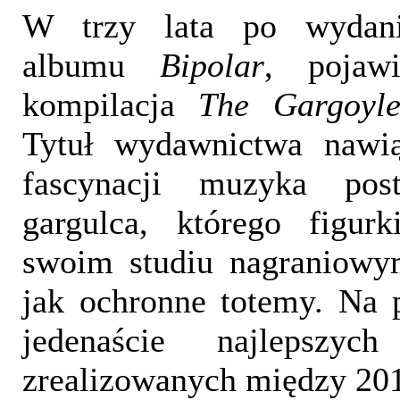
W trzy lata po wydani
albumu
Bipolar
, pojaw
kompilacja
The Gargoyle
Tytuł wydawnictwa nawią
fascynacji muzyka pos
gargulca, którego figur
swoim studiu nagraniowym
jak ochronne totemy. Na p
jedenaście najlepszy
zrealizowanych między 201