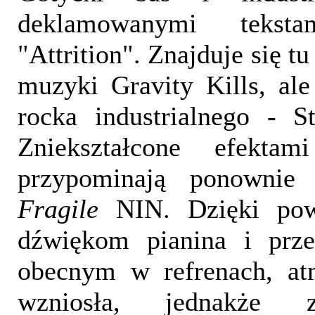
deklamowanymi teksta
"Attrition". Znajduje się t
muzyki Gravity Kills, ale
rocka industrialnego - S
Zniekształcone efektam
przypominają ponowni
Fragile
NIN. Dzięki pow
dźwiękom pianina i prz
obecnym w refrenach, atm
wzniosła, jednakże z