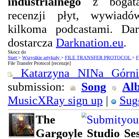
industrialnego
z bogatą
recenzji płyt, wywiad
kilkoma podcastami. Da
dostarcza
Darknation.eu
.
Skocz do
Start
>
Wszystkie artykuły
>
FILE TRANSFER PROTOCOL
>
F
File Transfer Protocol [recenzje]
Katarzyna NINa Górnis
submission:
Song
Al
MusicXRay sign up
|
Sugg
The
Gargoyle Studio Ses