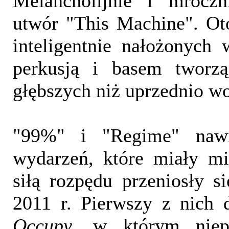
Melancholijnie i mroczn
utwór "This Machine". Ot
inteligentnie nałożonych 
perkusją i basem tworzą
głębszych niż uprzednio wo
"99%" i "Regime" naw
wydarzeń, które miały m
siłą rozpędu przeniosły s
2011 r. Pierwszy z nich
Occupy
, w którym niep