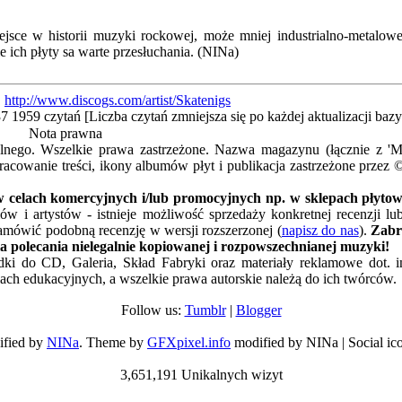
ejsce w historii muzyki rockowej, może mniej industrialno-metalowe
 ich płyty sa warte przesłuchania. (NINa)
|
http://www.discogs.com/artist/Skatenigs
37
1959 czytań [Liczba czytań zmniejsza się po każdej aktualizacji ba
Nota prawna
alnego. Wszelkie prawa zastrzeżone. Nazwa magazynu (łącznie z 
acowanie treści, ikony albumów płyt i publikacja zastrzeżone przez 
 celach komercyjnych i/lub promocyjnych np. w sklepach płytowy
w i artystów - istnieje możliwość sprzedaży konkretnej recenzji l
amówić podobną recenzję w wersji rozszerzonej (
napisz do nas
).
Zabr
a polecania nielegalnie kopiowanej i rozpowszechnianej muzyki!
ładki do CD, Galeria, Skład Fabryki oraz materiały reklamowe dot. 
ach edukacyjnych, a wszelkie prawa autorskie należą do ich twórców.
Follow us:
Tumblr
|
Blogger
ified by
NINa
. Theme by
GFXpixel.info
modified by NINa | Social ic
3,651,191 Unikalnych wizyt