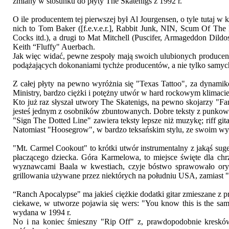
zmiany w stosunku do płyty The Skatenigs z 1992 r.
O ile producentem tej pierwszej był Al Jourgensen, o tyle tutaj
nich to Tom Baker ([f.e.v.e.r.], Rabbit Junk, NIN, Scum Of The
Cocks itd.), a drugi to Mat Mitchell (Puscifer, Armageddon Dildo
Keith “Fluffy" Auerbach.
Jak więc widać, pewne zespoły mają swoich ulubionych producent
podążających dokonaniami tychże producentów, a nie tylko samyc
Z całej płyty na pewno wyróżnia się "Texas Tattoo", za dynamikę,
Ministry, bardzo ciężki i potężny utwór w hard rockowym klimacie
Kto już raz słyszał utwory The Skatenigs, na pewno skojarzy "Fam
jesteś jednym z osobników zbuntowanych. Dobre teksty z punk
"Sign The Dotted Line" zawiera teksty lepsze niż muzykę; riff g
Natomiast "Hoosegrow", w bardzo teksańskim stylu, ze swoim wyo
"Mt. Carmel Cookout" to krótki utwór instrumentalny z jakąś sug
płaczącego dziecka. Góra Karmelowa, to miejsce święte dla chrze
wyznawcami Baala w kwestiach, czyje bóstwo sprawowało orygin
grillowania używane przez niektórych na południu USA, zamiast "
“Ranch Apocalypse" ma jakieś ciężkie dodatki gitar zmieszane z 
ciekawe, w utworze pojawia się wers: "You know this is the sam
wydana w 1994 r.
No i na koniec śmieszny "Rip Off" z, prawdopodobnie kresk