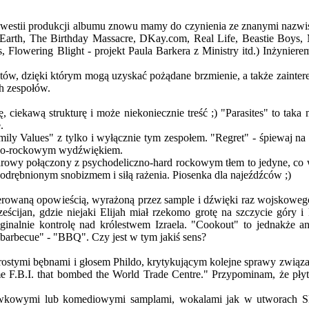
 w kwestii produkcji albumu znowu mamy do czynienia ze znanymi nazw
 Earth, The Birthday Massacre, DKay.com, Real Life, Beastie Boys, M
s, Flowering Blight - projekt Paula Barkera z Ministry itd.) Inżynier
ów, dzięki którym mogą uzyskać pożądane brzmienie, a także zainter
h zespołów.
 ciekawą strukturę i może niekoniecznie treść ;) "Parasites" to tak
.
ily Values" z tylko i wyłącznie tym zespołem. "Regret" - śpiewaj na g
owo-rockowym wydźwiękiem.
itarowy połączony z psychodeliczno-hard rockowym tłem to jedyne, co
drębnionym snobizmem i siłą rażenia. Piosenka dla najeźdźców ;)
erowaną opowieścią, wyrażoną przez sample i dźwięki raz wojskowego 
ścijan, gdzie niejaki Elijah miał rzekomo grotę na szczycie góry i 
alnie kontrolę nad królestwem Izraela. "Cookout" to jednakże ang
barbecue" - "BBQ". Czy jest w tym jakiś sens?
prostymi bębnami i głosem Phildo, krytykującym kolejne sprawy związ
e F.B.I. that bombed the World Trade Centre." Przypominam, że płyta
ówkowymi lub komediowymi samplami, wokalami jak w utworach S