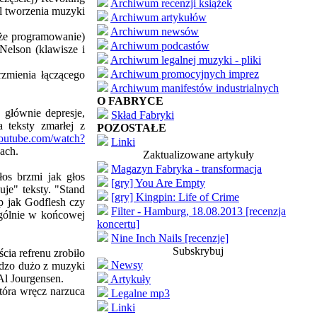
Archiwum recenzji książek
yl tworzenia muzyki
Archiwum artykułów
Archiwum newsów
akże programowanie)
Archiwum podcastów
Nelson (klawisze i
Archiwum legalnej muzyki - pliki
Archiwum promocyjnych imprez
rzmienia łączącego
Archiwum manifestów industrialnych
O FABRYCE
głównie depresje,
Skład Fabryki
 teksty zmarłej z
POZOSTAŁE
outube.com/watch?
Linki
ach.
Zaktualizowane artykuły
Magazyn Fabryka - transformacja
łos brzmi jak głos
[gry] You Are Empty
je" teksty. "Stand
[gry] Kingpin: Life of Crime
p jak Godflesh czy
Filter - Hamburg, 18.08.2013 [recenzja
ególnie w końcowej
koncertu]
Nine Inch Nails [recenzje]
Subskrybuj
cia refrenu zrobiło
Newsy
ardzo dużo z muzyki
 Al Jourgensen.
Artykuły
która wręcz narzuca
Legalne mp3
Linki