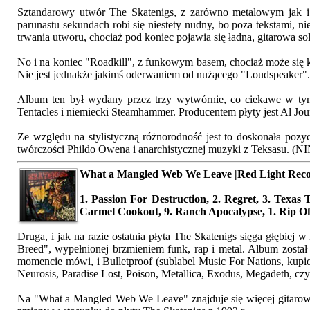
Sztandarowy utwór The Skatenigs, z zarówno metalowym jak i
parunastu sekundach robi się niestety nudny, bo poza tekstami, ni
trwania utworu, chociaż pod koniec pojawia się ładna, gitarowa s
No i na koniec "Roadkill", z funkowym basem, chociaż może się k
Nie jest jednakże jakimś oderwaniem od nużącego "Loudspeaker".
Album ten był wydany przez trzy wytwórnie, co ciekawe w tym 
Tentacles i niemiecki Steamhammer. Producentem płyty jest Al Jour
Ze względu na stylistyczną różnorodność jest to doskonała pozy
twórczości Phildo Owena i anarchistycznej muzyki z Teksasu. (NI
What a Mangled Web We Leave |Red Light Recor
1. Passion For Destruction, 2. Regret, 3. Texas 
Carmel Cookout, 9. Ranch Apocalypse, 1. Rip Of
Druga, i jak na razie ostatnia płyta The Skatenigs sięga głębiej
Breed", wypełnionej brzmieniem funk, rap i metal. Album zosta
momencie mówi, i Bulletproof (sublabel Music For Nations, kup
Neurosis, Paradise Lost, Poison, Metallica, Exodus, Megadeth, cz
Na "What a Mangled Web We Leave" znajduje się więcej gitarowych