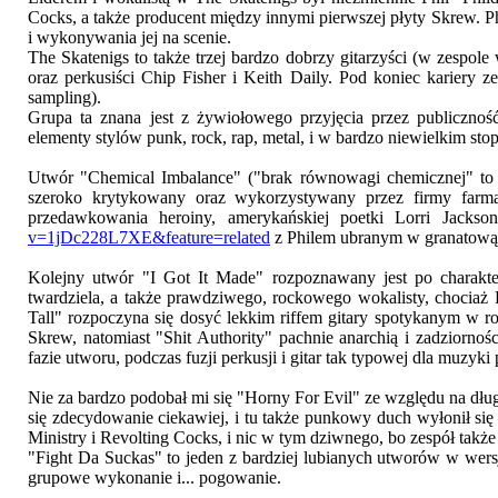
Cocks, a także producent między innymi pierwszej płyty Skrew. P
i wykonywania jej na scenie.
The Skatenigs to także trzej bardzo dobrzy gitarzyści (w zespole
oraz perkusiści Chip Fisher i Keith Daily. Pod koniec kariery 
sampling).
Grupa ta znana jest z żywiołowego przyjęcia przez publiczność
elementy stylów punk, rock, rap, metal, i w bardzo niewielkim stopn
Utwór "Chemical Imbalance" ("brak równowagi chemicznej" to 
szeroko krytykowany oraz wykorzystywany przez firmy farmac
przedawkowania heroiny, amerykańskiej poetki Lorri Jackso
v=1jDc228L7XE&feature=related
z Philem ubranym w granatową 
Kolejny utwór "I Got It Made" rozpoznawany jest po charakter
twardziela, a także prawdziwego, rockowego wokalisty, chociaż 
Tall" rozpoczyna się dosyć lekkim riffem gitary spotykanym w r
Skrew, natomiast "Shit Authority" pachnie anarchią i zadziornoś
fazie utworu, podczas fuzji perkusji i gitar tak typowej dla muzyki
Nie za bardzo podobał mi się "Horny For Evil" ze względu na długi
się zdecydowanie ciekawiej, i tu także punkowy duch wyłonił się
Ministry i Revolting Cocks, i nic w tym dziwnego, bo zespół także 
"Fight Da Suckas" to jeden z bardziej lubianych utworów w wersj
grupowe wykonanie i... pogowanie.