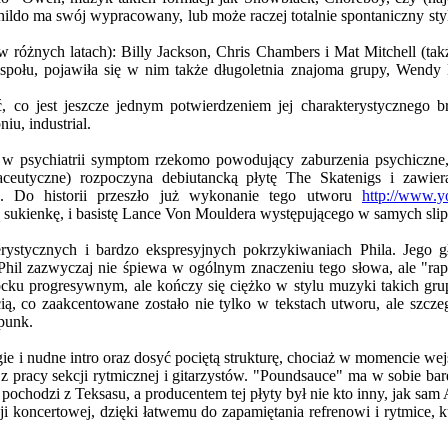
hildo ma swój wypracowany, lub może raczej totalnie spontaniczny st
 w różnych latach): Billy Jackson, Chris Chambers i Mat Mitchell (t
zespołu, pojawiła się w nim także długoletnia znajoma grupy, Wendy 
, co jest jeszcze jednym potwierdzeniem jej charakterystycznego b
iu, industrial.
w psychiatrii symptom rzekomo powodujący zaburzenia psychiczne, 
eutyczne) rozpoczyna debiutancką płytę The Skatenigs i zawiera
n. Do historii przeszło już wykonanie tego utworu
http://www.y
sukienkę, i basistę Lance Von Mouldera występującego w samych slip
ystycznych i bardzo ekspresyjnych pokrzykiwaniach Phila. Jego g
Phil zazwyczaj nie śpiewa w ogólnym znaczeniu tego słowa, ale "rapu
ocku progresywnym, ale kończy się ciężko w stylu muzyki takich gru
cią, co zaakcentowane zostało nie tylko w tekstach utworu, ale szcz
 punk.
e i nudne intro oraz dosyć pociętą strukturę, chociaż w momencie wejś
 z pracy sekcji rytmicznej i gitarzystów. "Poundsauce" ma w sobie b
pochodzi z Teksasu, a producentem tej płyty był nie kto inny, jak sam
i koncertowej, dzięki łatwemu do zapamiętania refrenowi i rytmice, 