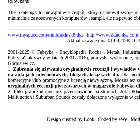
solówkami.
The Skatenigs to niewątpliwie zespół, który ustanowił swoje mi
minimalnie zastosowanych komputerów i sampli, ale na pewno obie
www.myspace.com/muthfukinsk8nigs
|
http://www.skatenigs.com
Aktualizowane dnia 01.09.2009 16:
2001-2025 © Fabryka - Encyklopedia Rocka i Metalu Industri
Fabryka', aktywny w latach 2001-2016), pomysły, wykonanie, opr
Górnisiewicz.
1.
Zabrania się używania oryginalnych recenzji i wywiadów w
na aukcjach internetowych, blogach, książkach itp.
Dla medió
komercyjne i/lub promocyjne z licencją niewyłączną. Można też z
oryginalnych recenzji płyt zawartych w magazynie Fabryka dl
2. Pliki graficzne inne niż przedstawione na stronach dot. Ok
Malfunction i Suburban Sounds zostały dołączone wyłącznie w cel
Design created by Look | Coded by eWe | Mod