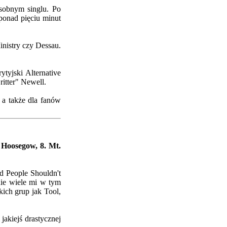
sobnym singlu. Po
 ponad pięciu minut
nistry czy Dessau.
tyjski Alternative
itter" Newell.
 a także dla fanów
. Hoosegow, 8. Mt.
id People Shouldn't
nie wiele mi w tym
ich grup jak Tool,
akiejś drastycznej