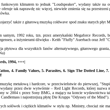
 funkowym klimatem to jednak "Loudspeaker", wydany także na o
e oferuje tak naprawdę nic więcej, niewiele zmienia się na przestrzeni
olówka.
ojarzyć także z gitarową muzyką coldwave spod znaku starych płyt Mi
samym, 1992 roku, tzn. przez amerykański Megaforce Records, bry
gensen, a inżynierami dźwięku - Keith "Fluffy" Auerbach oraz Jeff "Cr
cja płytowa dla wszystkich fanów alternatywnego, gitarowego grania,
Na)
ds, 1994, +++|
Tattoo, 4. Family Values, 5. Parasites, 6. Sign The Dotted Line, 7
f
 w muzykę metalową i hardcore, w przeciwieństwie do pierwszej, "Stup
ł wydany przez dwie wytwórnie – Red Light Records, której nazwa 
iony w 2004 r. przez Sony BMG, a mający na koncie wydawnictwa tak
y Candlemass i najostrzejszą płytę Die Krupps "Odyssey of the Mind").
 solówek i ciężkich klimatów w stylu np. Ministry, chociaż nie ma j