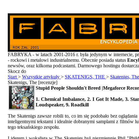
FABRYKA - w latach 2001-2016 r. była jedynym w internecie
- rockowi i metalowi industrialnemu. Obecnie posiada status
Encyk
newsów, oraz kilkoma podcastami. Darmowego hostingu dostarcz
Skocz do
Start
>
Wszystkie artykuły
>
SKATENIGS, THE
>
Skatenigs, The
Skatenigs, The [recenzje]
Stupid People Shouldn't Breed |Megaforce Record
1. Chemical Imbalance, 2. I Got It Made, 3. Stan
Loudspeaker, 9. Roadkill
The Skatenigs zawsze robili to, co im się podobało bez oglądania 
inteligentnymi tekstami i idealnie dobranymi samplami z filmów 
tego teksańskiego zespołu.
Liderem i wokalistą w The Skatenigs był niezmiennie Phil "Phil