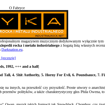
O Fabryce
, profesjonalnym magazynem muzycznym dedykowanym wyłącznie t
lopedii rocka i metalu industrialnego
z bogatą listą własnych recen
a
Darknation.eu
.
 [recenzje]
s, 1992, +++ and a half|
d Tall, 4. Shit Authority, 5. Horny For Evil, 6. Poundsauce, 7. F
się na innych, na przeszłość czy przyszłość. Proste utwory o anarchis
lub przemów polityków, a także charakterystyczny głos Phila Owena, 
do" Owen, muzyk takich formacji jak Snowblack, Choreboy, czy (najc