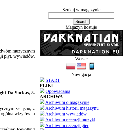
Szukaj w magazynie
Magazyn hostuje
ym dwóm muzycznym
zji płyt, wywiadów,
Wersje
Nawigacja
START
PLIKI
Opowiadania
ight Da Suckas, 8.
ARCHIWA
Archiwum o magazynie
Archiwum historii magazynu
tycznym zacięciu, z
to ogólna wizytówka
Archiwum wywiadów
Archiwum recenzji muzyki
Archiwum recenzji gier
zęściej) Revolting