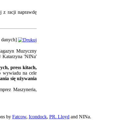
j z racji naprawdę
zy danych]
'Magazyn Muzyczny
© Katarzyna 'NINa'
ch, press kitach,
ub wywiadu na cele
ania się używania
imprez Maszyneria,
ons by
Fatcow
,
Icondock
,
PR. Lloyd
and NINa.