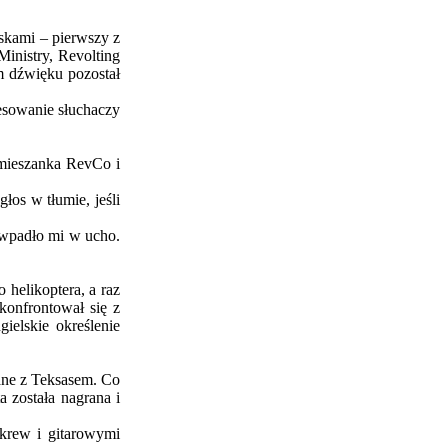
iskami – pierwszy z
inistry, Revolting
em dźwięku pozostał
esowanie słuchaczy
a mieszanka RevCo i
łos w tłumie, jeśli
 wpadło mi w ucho.
helikoptera, a raz
konfrontował się z
ielskie określenie
ane z Teksasem. Co
 została nagrana i
krew i gitarowymi