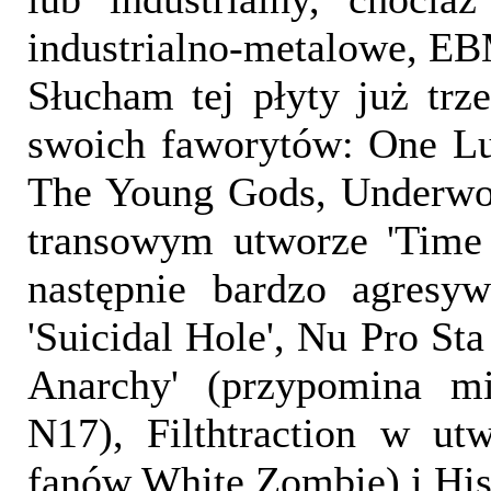
industrialno-metalowe, EB
Słucham tej płyty już trz
swoich faworytów: One Lu
The Young Gods, Underwor
transowym utworze 'Time
następnie bardzo agresy
'Suicidal Hole', Nu Pro St
Anarchy' (przypomina m
N17), Filthtraction w utw
fanów White Zombie) i His