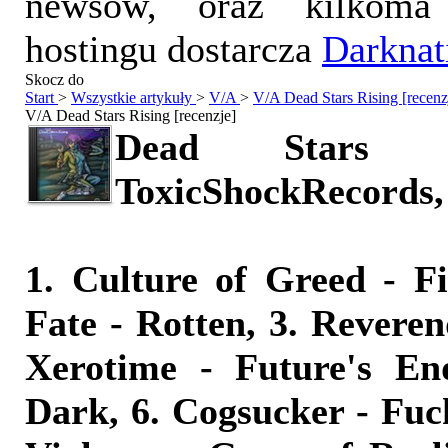
newsów, oraz kilkoma
hostingu dostarcza
Darknat
Skocz do
Start
>
Wszystkie artykuły
>
V/A
>
V/A Dead Stars Rising [recenz
V/A Dead Stars Rising [recenzje]
Dead Stars R
ToxicShockRecords,
1. Culture of Greed - F
Fate - Rotten, 3. Reveren
Xerotime - Future's End
Dark, 6. Cogsucker - Fuck