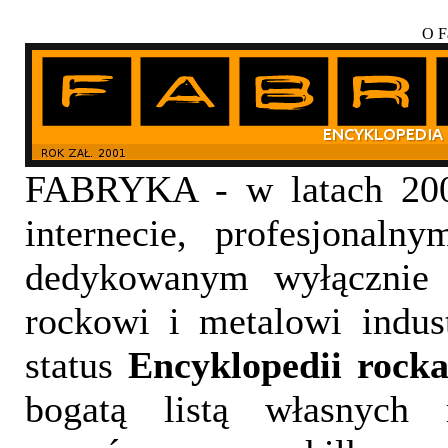
O F
FABRYKA - w latach 200
internecie, profesjona
dedykowanym wyłączni
rockowi i metalowi indus
status
Encyklopedii rocka
bogatą listą własnych 