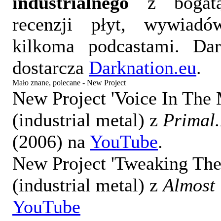
industrialnego
z bogatą
recenzji płyt, wywiad
kilkoma podcastami. Da
dostarcza
Darknation.eu
.
Mało znane, polecane - New Project
New Project 'Voice In The
(industrial metal) z
Primal.
(2006) na
YouTube
.
New Project 'Tweaking The
(industrial metal) z
Almost
YouTube