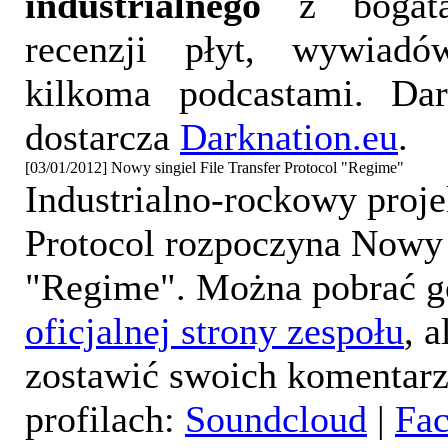
industrialnego
z bogatą
recenzji płyt, wywiad
kilkoma podcastami. Da
dostarcza
Darknation.eu
.
[03/01/2012] Nowy singiel File Transfer Protocol "Regime"
Industrialno-rockowy proje
Protocol rozpoczyna Nowy
"Regime". Można pobrać g
oficjalnej strony zespołu
, 
zostawić swoich komentarz
profilach:
Soundcloud
|
Fa