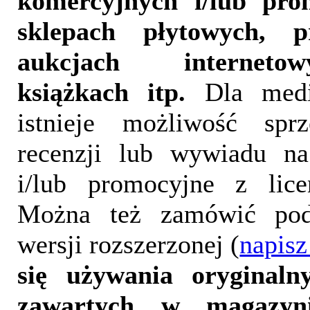
komercyjnych i/lub pr
sklepach płytowych, p
aukcjach interneto
książkach itp.
Dla medi
istnieje możliwość sprz
recenzji lub wywiadu na
i/lub promocyjne z lice
Można też zamówić pod
wersji rozszerzonej (
napisz
się używania oryginalny
zawartych w magazyn