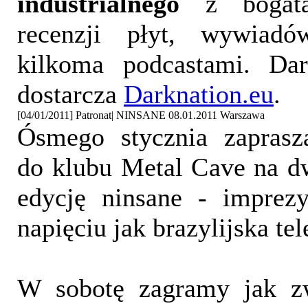
industrialnego
z bogatą
recenzji płyt, wywiad
kilkoma podcastami. Da
dostarcza
Darknation.eu
.
[04/01/2011] Patronat| NINSANE 08.01.2011 Warszawa
Ósmego stycznia zapras
do klubu Metal Cave na d
edycję ninsane - imprez
napięciu jak brazylijska te
W sobotę zagramy jak z