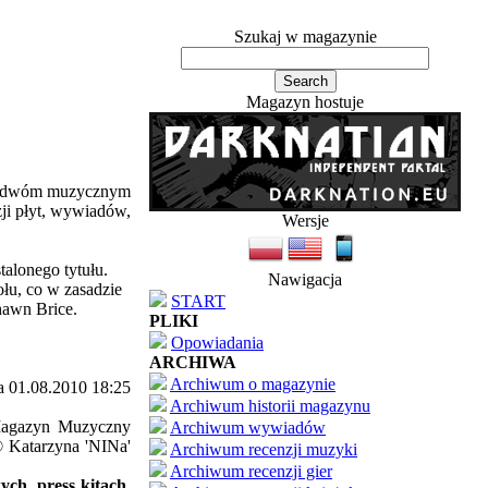
Szukaj w magazynie
Magazyn hostuje
ym dwóm muzycznym
zji płyt, wywiadów,
Wersje
alonego tytułu.
Nawigacja
ołu, co w zasadzie
START
hawn Brice.
PLIKI
Opowiadania
ARCHIWA
Archiwum o magazynie
a 01.08.2010 18:25
Archiwum historii magazynu
'Magazyn Muzyczny
Archiwum wywiadów
© Katarzyna 'NINa'
Archiwum recenzji muzyki
Archiwum recenzji gier
ch, press kitach,