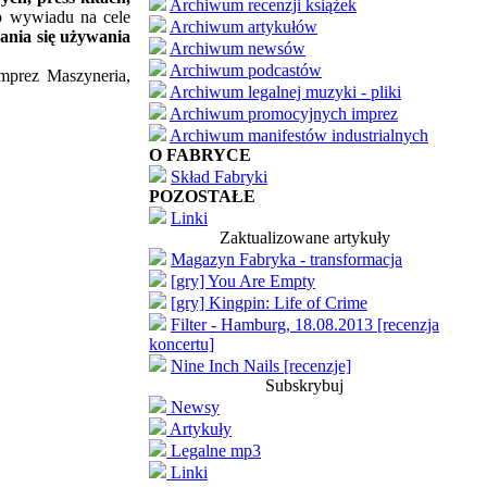
Archiwum recenzji książek
ub wywiadu na cele
Archiwum artykułów
ania się używania
Archiwum newsów
Archiwum podcastów
imprez Maszyneria,
Archiwum legalnej muzyki - pliki
Archiwum promocyjnych imprez
Archiwum manifestów industrialnych
O FABRYCE
Skład Fabryki
POZOSTAŁE
Linki
Zaktualizowane artykuły
Magazyn Fabryka - transformacja
[gry] You Are Empty
[gry] Kingpin: Life of Crime
Filter - Hamburg, 18.08.2013 [recenzja
koncertu]
Nine Inch Nails [recenzje]
Subskrybuj
Newsy
Artykuły
Legalne mp3
Linki