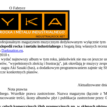
O Fabryce
, profesjonalnym magazynem muzycznym dedykowanym wyłącznie t
lopedii rocka i metalu industrialnego
z bogatą listą własnych recen
a
Darknation.eu
.
010 r.
 wydać najnowszy album w tym roku, jakkolwiek nie ma on jeszcze ust
ów, "wypełnionych złością i frustracją", jak określają je muzycy zesp
e zagra Aki Sasaki (bas), a dodatkowym programowaniem zajmie się S
szcze konkretnych planów.
Aktualizowane dni
Nota prawna
alnego. Wszelkie prawa zastrzeżone. Nazwa magazynu (łącznie z 
acowanie treści, ikony albumów płyt i publikacja zastrzeżone przez 
 celach komercyjnych i/lub promocyjnych np. w sklepach płytowy