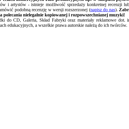
w i artystów - istnieje możliwość sprzedaży konkretnej recenzji l
amówić podobną recenzję w wersji rozszerzonej (
napisz do nas
).
Zabr
a polecania nielegalnie kopiowanej i rozpowszechnianej muzyki!
ładki do CD, Galeria, Skład Fabryki oraz materiały reklamowe dot. 
ach edukacyjnych, a wszelkie prawa autorskie należą do ich twórców.