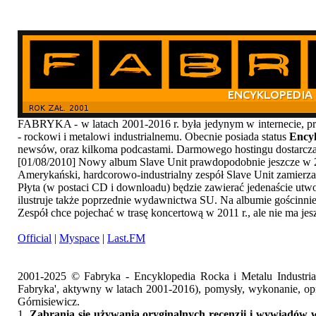
FABRYKA - w latach 2001-2016 r. była jedynym w internecie
- rockowi i metalowi industrialnemu. Obecnie posiada status
Encyk
newsów, oraz kilkoma podcastami. Darmowego hostingu dostarcz
[01/08/2010] Nowy album Slave Unit prawdopodobnie jeszcze w 2
Amerykański, hardcorowo-industrialny zespół Slave Unit zamierza
Płyta (w postaci CD i downloadu) będzie zawierać jedenaście utwor
ilustruje także poprzednie wydawnictwa SU. Na albumie gościnni
Zespół chce pojechać w trasę koncertową w 2011 r., ale nie ma je
Official
|
Myspace
|
Last.FM
2001-2025 © Fabryka - Encyklopedia Rocka i Metalu Industri
Fabryka', aktywny w latach 2001-2016), pomysły, wykonanie, opr
Górnisiewicz.
1.
Zabrania się używania oryginalnych recenzji i wywiadów w