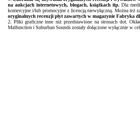
na aukcjach internetowych, blogach, książkach itp.
Dla medió
komercyjne i/lub promocyjne z licencją niewyłączną. Można też z
oryginalnych recenzji płyt zawartych w magazynie Fabryka dl
2. Pliki graficzne inne niż przedstawione na stronach dot. Ok
Malfunction i Suburban Sounds zostały dołączone wyłącznie w cel