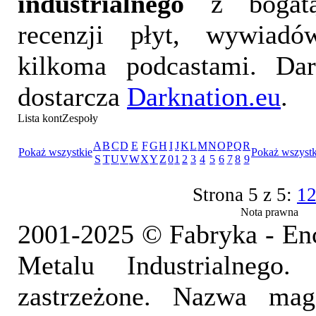
industrialnego
z bogatą
recenzji płyt, wywiad
kilkoma podcastami. Da
dostarcza
Darknation.eu
.
Lista kontZespoły
A
B
C
D
E
F
G
H
I
J
K
L
M
N
O
P
Q
R
Pokaż wszystkie
Pokaż wszystk
S
T
U
V
W
X
Y
Z
0
1
2
3
4
5
6
7
8
9
Strona 5 z 5:
1
Nota prawna
2001-2025 © Fabryka - En
Metalu Industrialnego
zastrzeżone. Nazwa mag