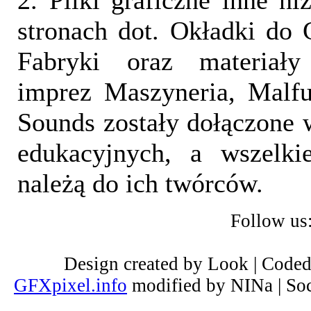
2. Pliki graficzne inne ni
stronach dot. Okładki do 
Fabryki oraz materiał
imprez Maszyneria, Malfu
Sounds zostały dołączone 
edukacyjnych, a wszelki
należą do ich twórców.
Follow us
Design created by Look | Code
GFXpixel.info
modified by NINa | Soc