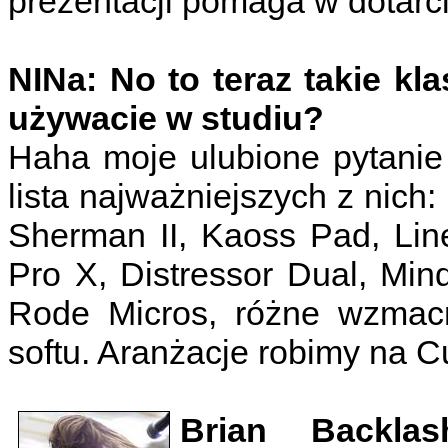
prezentacji pomaga w dotarci
NINa: No to teraz takie kl
używacie w studiu?
Haha moje ulubione pytanie
lista najważniejszych z nich:
Sherman II, Kaoss Pad, Line 
Pro X, Distressor Dual, Min
Rode Micros, różne wzmacni
softu. Aranżacje robimy na 
Brian Backlas