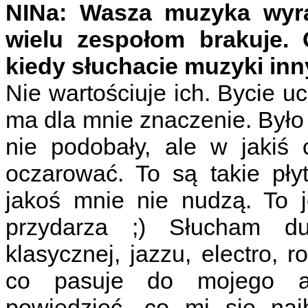
NINa: Wasza muzyka wyra
wielu zespołom brakuje. 
kiedy słuchacie muzyki in
Nie wartościuje ich. Bycie 
ma dla mnie znaczenie. Było 
nie podobały, ale w jakiś 
oczarować. To są takie pły
jakoś mnie nie nudzą. To j
przydarza ;) Słucham d
klasycznej, jazzu, electro, r
co pasuje do mojego ak
powiedzieć, co mi się na