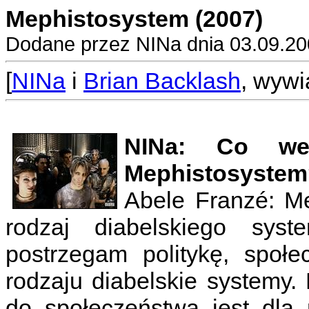
Mephistosystem (2007)
Dodane przez NINa dnia 03.09.20
[
NINa
i
Brian Backlash
, wywi
NINa: Co wed
Mephistosystem
Abele Franzé: M
rodzaj diabelskiego sy
postrzegam politykę, społ
rodzaju diabelskie systemy.
do społeczeństwa jest dla 