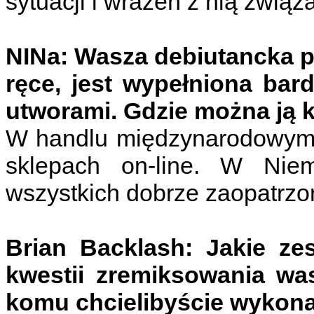
sytuacji i wrażeń z nią związ
NINa: Wasza debiutancka p
ręce, jest wypełniona bar
utworami. Gdzie można ją 
W handlu międzynarodowym n
sklepach on-line. W Niem
wszystkich dobrze zaopatrz
Brian Backlash: Jakie ze
kwestii zremiksowania wa
komu chcielibyście wykon