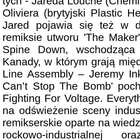
tych - Jareda Louche (Cheml
Oliviera (brytyjski Plastic
Jared pojawia się też w d
remiksie utworu 'The Maker
Spine Down, wschodząca g
Kanady, w którym grają międ
Line Assembly – Jeremy Ink
Can’t Stop The Bomb' poch
Fighting For Voltage. Every
na odświeżenie sceny indust
remikserskie oparte na wiedz
rockowo-industrialnej o