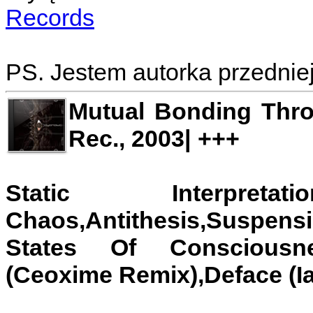
Records
PS. Jestem autorka przedniej i 
Mutual Bonding Throu
Rec., 2003| +++
Static Interpre
Chaos,Antithesis,Suspens
States Of Consciousne
(Ceoxime Remix),Deface (