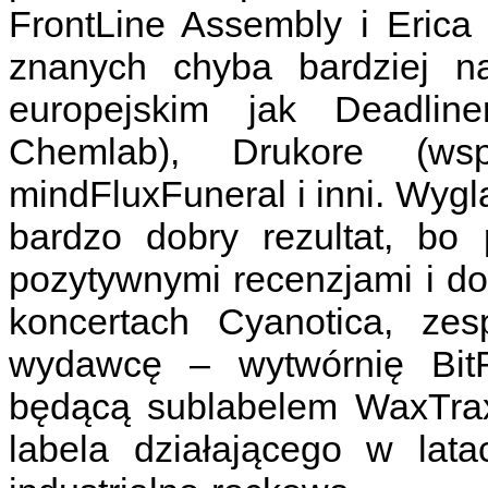
FrontLine Assembly i Erica
znanych chyba bardziej n
europejskim jak Deadlin
Chemlab), Drukore (ws
mindFluxFuneral i inni. Wyglą
bardzo dobry rezultat, bo 
pozytywnymi recenzjami i do
koncertach Cyanotica, zes
wydawcę – wytwórnię BitR
będącą sublabelem WaxTrax
labela działającego w lat