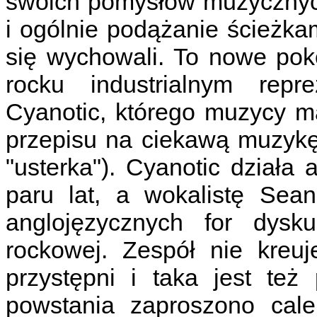
swoich pomysłów muzycznyc
i ogólnie podążanie ścieżkam
się wychowali. To nowe po
rocku industrialnym repr
Cyanotic, którego muzycy ma
przepisu na ciekawą muzykę w
"usterka"). Cyanotic działa
paru lat, a wokalistę Sea
anglojęzycznych for dysku
rockowej. Zespół nie kreu
przystępni i taka jest też
powstania zaproszono cale