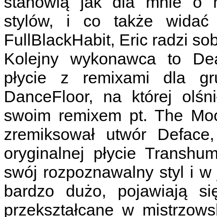
stanowią jak dla mnie o m
stylów, i co także widać
FullBlackHabit, Eric radzi so
Kolejny wykonawca to Dead
płycie z remixami dla 
DanceFloor, na której olśn
swoim remixem pt. The Moo
zremiksował utwór Deface
oryginalnej płycie Transh
swój rozpoznawalny styl i w 
bardzo dużo, pojawiają si
przekształcane w mistrzows