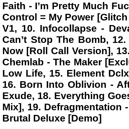
Faith - I’m Pretty Much Fuc
Control = My Power [Glitch
V1, 10. Infocollapse - Dev
Can’t Stop The Bomb, 12. 
Now [Roll Call Version], 1
Chemlab - The Maker [Exclu
Low Life, 15. Element Dclx
16. Born Into Oblivion - Af
Exude, 18. Everything Goes
Mix], 19. Defragmentation 
Brutal Deluxe [Demo]