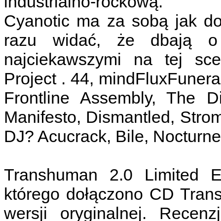
industrialno-rockową.
Cyanotic ma za sobą jak do
razu widać, że dbają o
najciekawszymi na tej sc
Project . 44, mindFluxFuneral
Frontline Assembly, The D
Manifesto, Dismantled, Stro
DJ? Acucrack, Bile, Nocturne
Transhuman 2.0 Limited E
którego dołączono CD Trans
wersji oryginalnej. Recen