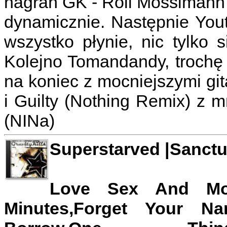
nagrań GK - Roli Mossimann 
dynamicznie. Następnie Yout
wszystko płynie, nic tylko 
Kolejno Tomandandy, trochę 
na koniec z mocniejszymi git
i Guilty (Nothing Remix) z
(NINa)
Superstarved |Sanctu
Love Sex And Mone
Minutes,Forget Your N