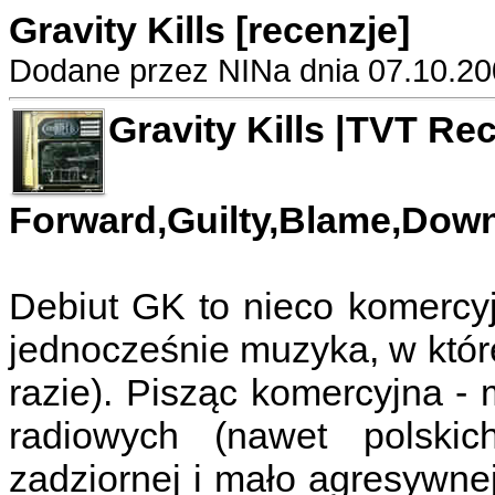
Gravity Kills [recenzje]
Dodane przez NINa dnia 07.10.20
Gravity Kills |TVT Rec
Forward,Guilty,Blame,Dow
Debiut GK to nieco komercyj
jednocześnie muzyka, w które
razie). Pisząc komercyjna -
radiowych (nawet polski
zadziornej i mało agresywnej