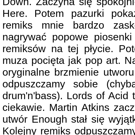
Down. Zaczyna się spokojnie
Here. Potem pazurki pokaz
remiks mnie bardzo zasko
nagrywać popowe piosenki ;
remiksów na tej płycie. Po
muza pocięta jak pop art. N
oryginalne brzmienie utwo
odpuszczamy sobie (chyb
drum'n'bass). Lords of Acid 
ciekawie. Martin Atkins zac
utwór Enough stał się wyjątk
Kolejny remiks odpuszczamy