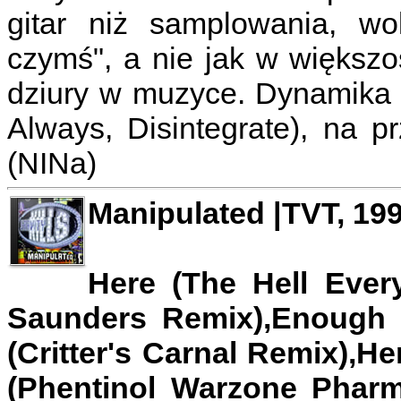
gitar niż samplowania, wo
czymś", a nie jak w większ
dziury w muzyce. Dynamika (
Always, Disintegrate), na p
(NINa)
Manipulated |TVT, 19
Here (The Hell Ever
Saunders Remix),Enough 
(Critter's Carnal Remix),H
(Phentinol Warzone Pharm