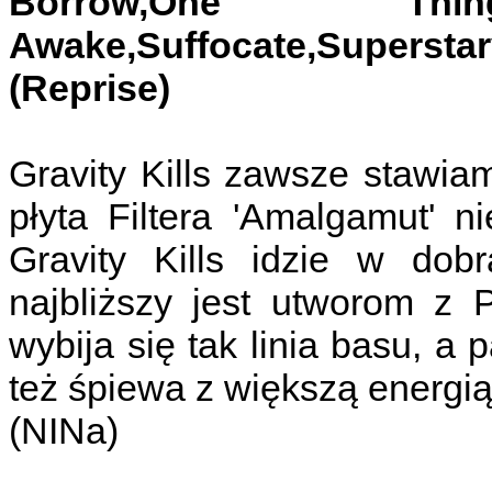
Borrow,One Thing
Awake,Suffocate,Super
(Reprise)
Gravity Kills zawsze stawiam
płyta Filtera 'Amalgamut' n
Gravity Kills idzie w dobr
najbliższy jest utworom z P
wybija się tak linia basu, a p
też śpiewa z większą energią,
(NINa)