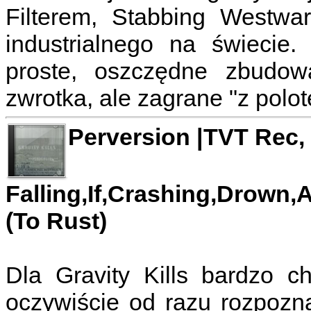
Filterem, Stabbing Westw
industrialnego na świecie.
proste, oszczędne zbudowa
zwrotka, ale zagrane "z polo
Perversion |TVT Rec,
Falling,If,Crashing,Drown,
(To Rust)
Dla Gravity Kills bardzo ch
oczywiście od razu rozpozn