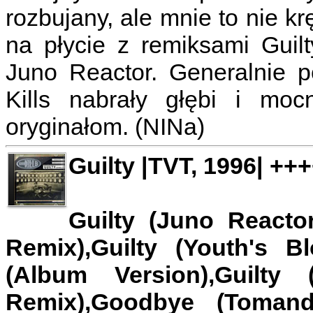
rozbujany, ale mnie to nie kr
na płycie z remiksami Guil
Juno Reactor. Generalnie p
Kills nabrały głębi i moc
oryginałom. (NINa)
Guilty |TVT, 1996| ++
Guilty (Juno Reacto
Remix),Guilty (Youth's B
(Album Version),Guilty 
Remix),Goodbye (Toman